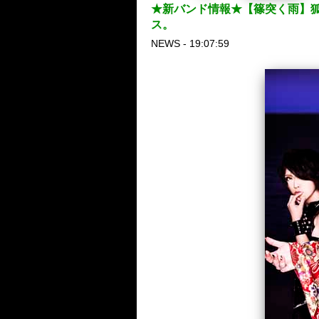
★新バンド情報★【篠突く雨】狐の巫女
ス。
NEWS - 19:07:59