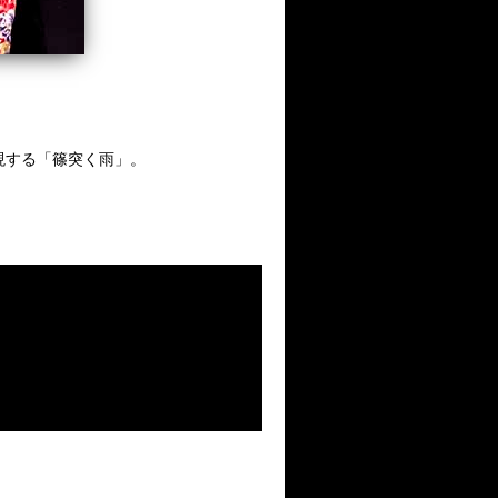
現する「篠突く雨」。