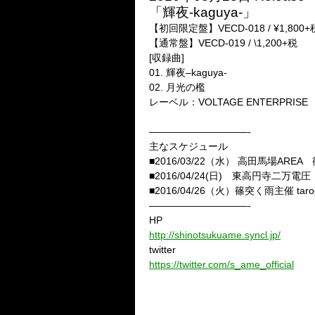
「輝夜-kaguya-」
【初回限定盤】VECD-018 / ¥1,800+
【通常盤】VECD-019 / \1,200+税
[収録曲]
01. 輝夜–kaguya-
02. 月光の檻
レーベル：VOLTAGE ENTERPRISE
——————————-
主なスケジュール
■2016/03/22（水） 高田馬場A
■2016/04/24(日) 東高円寺二
■2016/04/26（火）篠突く雨主催 
——————————-
HP
http://shinotsukuame.syncl.jp/
twitter
https://twitter.com/s_ame_official