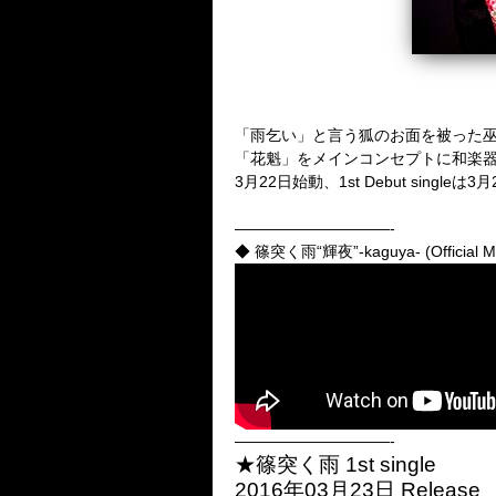
「雨乞い」と言う狐のお面を被った
「花魁」をメインコンセプトに和楽器
3月22日始動、1st Debut singleは
——————————-
◆ 篠突く雨“輝夜”-kaguya- (Official Mu
——————————-
★篠突く雨 1st single
2016年03月23日 Release