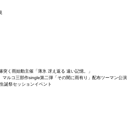
税
REA 篠突く雨始動主催「薄氷 冴え返る 遠い記憶。」
万電圧 マルコ三部作single第二弾「その闇に雨有り」配布ツーマン公演
taro生誕祭セッションイベント