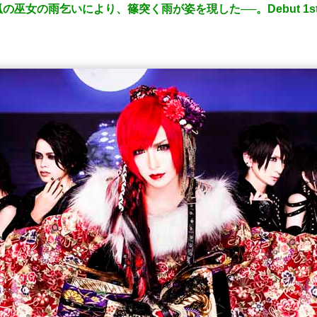
の雨乞いにより、篠突く雨が姿を現した──。Debut 1st sin