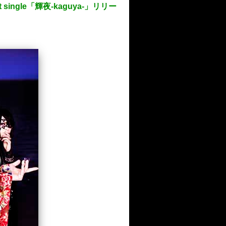
gle「輝夜-kaguya-」リリー