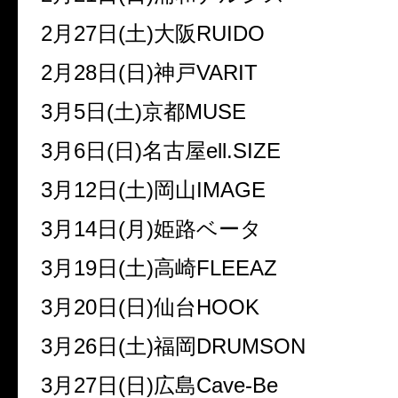
2
月
27
日
(
土
)
大阪
RUIDO
2
月
28
日
(
日
)
神戸
VARIT
3
月
5
日
(
土
)
京都
MUSE
3
月
6
日
(
日
)
名古屋
ell.SIZE
3
月
12
日
(
土
)
岡山
IMAGE
3
月
14
日
(
月
)
姫路ベータ
3
月
19
日
(
土
)
高崎
FLEEAZ
3
月
20
日
(
日
)
仙台
HOOK
3
月
26
日
(
土
)
福岡
DRUMSON
3
月
27
日
(
日
)
広島
Cave-Be