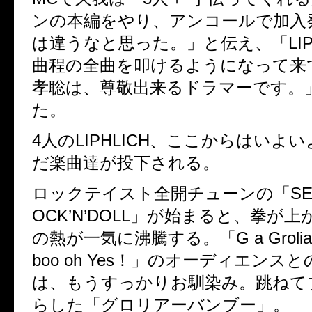
ンの本編をやり、アンコールで加入
は違うなと思った。」と伝え、「
LI
曲程の全曲を叩けるようになって来
孝聡は、尊敬出来るドラマーです。
た。
4
人の
LIPHLICH
、ここからはいよい
だ楽曲達が投下される。
ロックテイスト全開チューンの「
SE
OCK’N’DOLL
」が始まると、拳が上
の熱が一気に沸騰する。「
G a Groli
boo o
h
Yes
！」のオーディエンスと
は、もうすっかりお馴染み。跳ねて
らした「グロリア
ー
バンブー」。