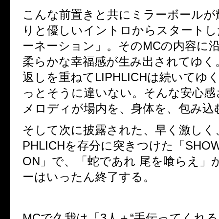
こんな前置きと共にミラーボールが
りと優しいイントロからスタートし
ーネーション」。その
MC
の内容に
柔らかな幸福感が生み出されてゆく
返しを重ねて
LIPHLICH
は続いてゆ
っとそうに違いない。そんな安心感
メロディが場内を、身体を、包み込
そして次に披露された、早く激しく
PHLICH
を存分に突きつけた「
SHOW
ON
」で、「蛇であれ 尾を喰らえ」
ーはいったん終了する。
MC
で久我は「
3
人＋
“
手伝ってくれる