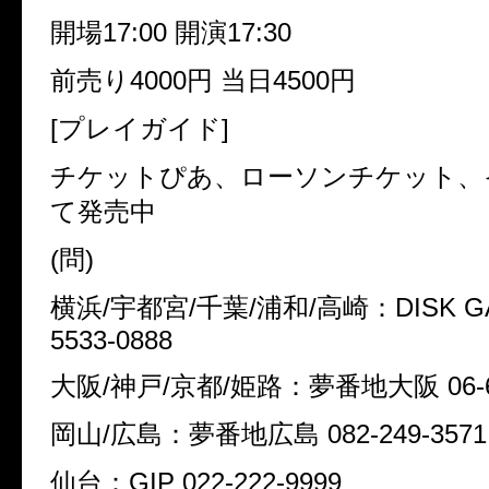
開場
17:00
開演
17:30
前売り
4000
円
当日
4500
円
[
プレイガイド
]
チケットぴあ、ローソンチケット、
て発売中
(
問
)
横浜
/
宇都宮
/
千葉
/
浦和
/
高崎：
DISK G
5533-0888
大阪
/
神戸
/
京都
/
姫路：夢番地大阪
06-
岡山
/
広島：夢番地広島
082-249-3571
仙台：
GIP 022-222-9999