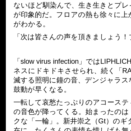
ないほど馴染んで、生き生きとプレ
が印象的だ。フロアの熱も徐々に上
がわかる。
「次は皆さんの声を頂きましょう！
「
slow virus infection
」では
LIPHLIC
ネスにドキドキさせられ、続く「
R
滅する照明に
鐘
の音、デンジャラス
鼓動が早くなる。
一転して哀愁たっぷりのアコーステ
の音色が降ってくる。始まったのは
クな「一輪」。新井崇之（
Gt
）のギ
在に、たくさんの表情を惜しげも無