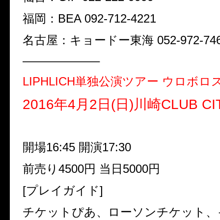
福岡：
BEA 092-712-4221
名古屋：キョードー東海
052-972-74
——————–
LIPHLICH
単独公演ツアー ウロボロ
2016
年
4
月
2
日
(
日
)
川崎
CLUB CI
開場
16:45
開演
17:30
前売り
4500
円
当日
5000
円
[
プレイガイド
]
チケットぴあ、ローソンチケット、