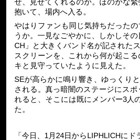
せ、見せてくれるのか。ほのかな緊
抱いて、場内へ入る。
やはりファンも同じ気持ちだったの
うか。一見なごやかに、しかしその
CH
」と大きくバンド名が記された
スクリーンを、これから何が起こる
キと見守っていたように見えた。
SE
が高らかに鳴り響き、ゆっくりと
される。真っ暗闇のステージにスポ
れると、そこには既にメンバー
3
人
た。
「今日、
1
月
24
日から
LIPHLICH
にド