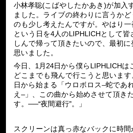
小林孝聡
(
こばやしたかあき
)
が加入
ました。ライブの終わりに言うかど
のも少し考えたんですが。やはり一
という日を
4
人の
LIPHLICH
として皆
しんで帰って頂きたいので、最初に
思いました。
今日、
1
月
24
日から僕ら
LIPHLICH
は
どこまでも飛んで行こうと思います
日から始まる「ウロボロス
–
蛇であれ
え
–
」、この曲から始めさせて頂き
す。──
“
夜間
避
行
”
。」
スクリーンは真っ赤なバックに時間