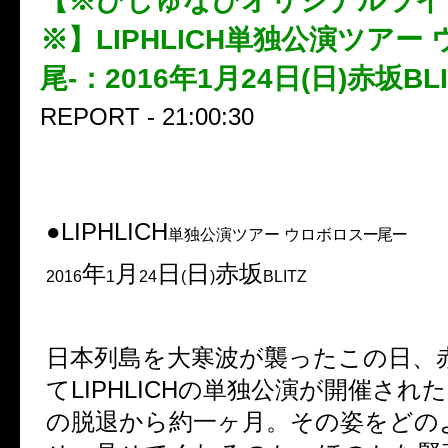
【※びじゅなびオリジナルライ
※】LIPHLICH単独公演ツアー
尾-：2016年1月24日(日)赤坂BLI
REPORT - 21:00:30
●
LIPHLICH
–
–
単独公演ツアー ウロボロス
尾
年
月
日
日
赤坂
2016
1
24
(
)
BLITZ
日本列島を大寒波が襲ったこの日、
て
LIPHLICH
の単独公演が開催された
の脱退から約一ヶ月。その姿をどの