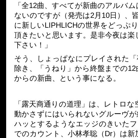
「全
12
曲、すべてが新曲のアルバム
ないのですが（発売は
2
月
10
日）、
に新しい
LIPHLICH
の世界をどっぷ
頂きたいと思います。是非今夜は楽
下さい！」
そう、しょっぱなにプレイされた「
除き、「うねり」から終盤までの
12
からの新曲
、
という事になる。
「露天商通りの道理」は、レトロな
動かさずにはいられないグルーヴが
ハッとするようなエッジのきいたフ
でのカウント、小林孝聡（
Dr
）は新