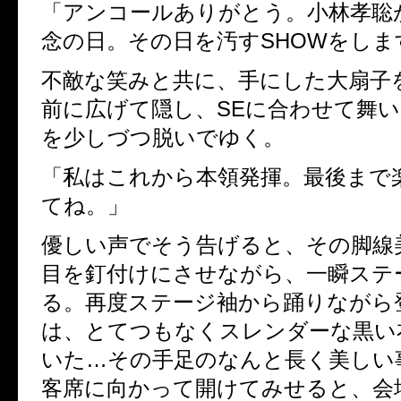
「アンコールありがとう。
小林孝聡
念の日。その日を汚す
SHOW
をしま
不敵な笑みと共に、手にした大扇子
前に広げて隠し、
SE
に合わせて舞い
を少しづつ脱いでゆく。
「私はこれから本領発揮。最後まで
てね。」
優しい声でそう告げると、その脚線
目を釘付けにさせながら、一瞬ステ
る。再度ステージ袖から踊りながら
は、とてつもなくスレンダーな黒い
いた
…
その手足のなんと長く美しい
客席に向かって開けてみせると、会