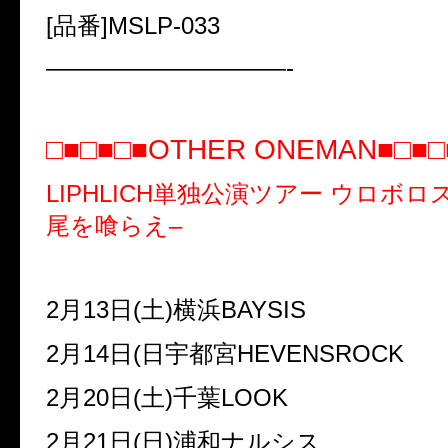
[品番]MSLP-033
——————————-
□■□■□■
OTHER ONEMAN
■□■□
LIPHLICH
単独公演ツアー ウロボロ
尾を喰らえ
–
2
月
13
日
(
土
)
横浜
BAYSIS
2
月
14
日
(
日宇都宮
HEVENSROCK
2
月
20
日
(
土
)
千葉
LOOK
2
月
21
日
(
日
)
浦和ナルシス