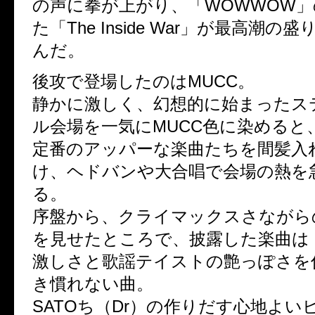
の声に拳が上がり、「WOWWOW
た「The Inside War」が最高潮の
んだ。
後攻で登場したのはMUCC。
静かに激しく、幻想的に始まったス
ル会場を一気にMUCC色に染めると
定番のアッパーな楽曲たちを間髪入
け、ヘドバンや大合唱で会場の熱を
る。
序盤から、クライマックスさながら
を見せたところで、披露した楽曲は「
激しさと歌謡テイストの艶っぽさを
き慣れない曲。
SATOち（Dr）の作りだす心地よい