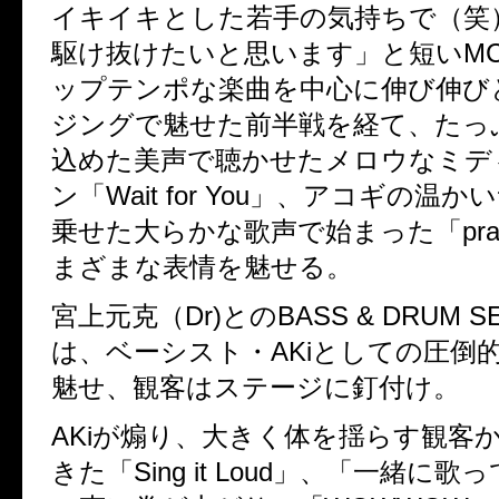
イキイキとした若手の気持ちで（笑
駆け抜けたいと思います」と短いM
ップテンポな楽曲を中心に伸び伸び
ジングで魅せた前半戦を経て、たっ
込めた美声で聴かせたメロウなミデ
ン「Wait for You」、アコギの温
乗せた大らかな歌声で始まった「pr
まざまな表情を魅せる。
宮上元克（Dr)とのBASS & DRUM S
は、ベーシスト・AKiとしての圧倒
魅せ、観客はステージに釘付け。
AKiが煽り、大きく体を揺らす観客
きた「Sing it Loud」、「一緒に