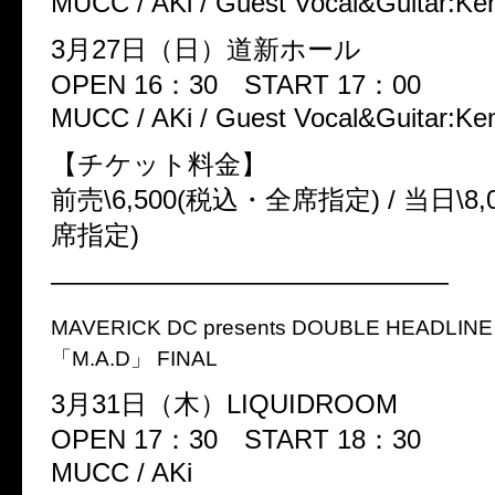
MUCC / AKi / Guest Vocal&Guitar:Ke
3月27日（日）道新ホール
OPEN 16：30 START 17：00
MUCC / AKi / Guest Vocal&Guitar:Ke
【チケット料金】
前売\6,500(税込・全席指定) / 当日\8
席指定)
———————————————
MAVERICK DC presents DOUBLE HEADLINE
「M.A.D」 FINAL
3月31日（木）LIQUIDROOM
OPEN 17：30 START 18：30
MUCC / AKi