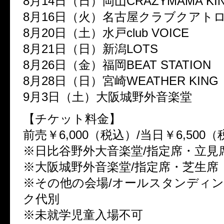
8月14日（日）岡山CRAZYMAMA K
8月16日（火）名古屋クラブクア
8月20日（土）水戸club VOICE
8月21日（日）新潟LOTS
8月26日（金）福岡BEAT STATI
8月28日（日）宮崎WEATHER KIN
9月3日（土）大阪城野外音楽堂
【チケット料金】
前売￥6,000（税込）/当日￥6,500
※日比谷野外大音楽堂/指定席・立見
※大阪城野外音楽堂/指定席・芝生席
※その他の会場/オールスタンディ
ク代別
※未就学児童入場不可