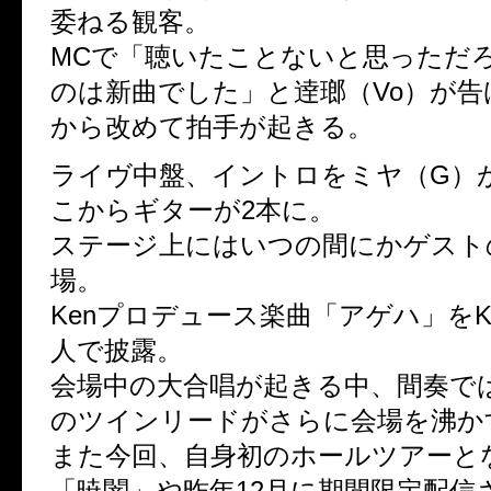
委ねる観客。
MCで「聴いたことないと思っただ
のは新曲でした」と逹瑯（Vo）が告
から改めて拍手が起きる。
ライヴ中盤、イントロをミヤ（G）
こからギターが2本に。
ステージ上にはいつの間にかゲストの
場。
Kenプロデュース楽曲「アゲハ」をK
人で披露。
会場中の大合唱が起きる中、間奏では
のツインリードがさらに会場を沸か
また今回、自身初のホールツアーとな
「暁闇」や昨年12月に期間限定配信