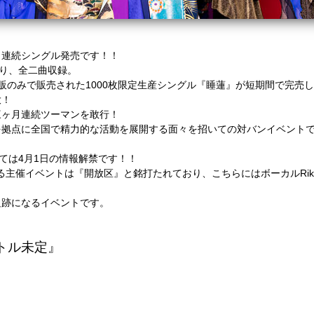
月連続シングル発売です！！
おり、全二曲収録。
公式通販のみで販売された1000枚限定生産シングル『睡蓮』が短期間で完
大！
三ヶ月連続ツーマンを敢行！
を拠点に全国で精力的な活動を展開する面々を招いての対バンイベントで
ては4月1日の情報解禁です！！
開催される主催イベントは『開放区』と銘打たれており、こちらにはボーカルR
足跡になるイベントです。
トル未定』