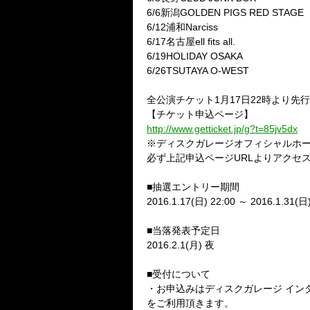
6/6新潟GOLDEN PIGS RED STAGE
6/12浦和Narciss
6/17名古屋ell fits all.
6/19HOLIDAY OSAKA
6/26TSUTAYA O-WEST
全公演チケット1月17日22時より先
【チケット申込ページ】
http://www.getticket.jp/g?t=85jv5dx
※ディスクガレージオフィシャルホ
必ず上記申込ページURLよりアクセ
■抽選エントリー期間
2016.1.17(日) 22:00 ～ 2016.1.31(日)
■当落発表予定日
2016.2.1(月) 夜
■受付について
・お申込みはディスクガレージ インタ
をご利用頂きます。