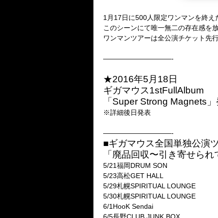
1月17日に500人限定ワンマンを
このシーンにて唯一無二の存在感を
ワンマンツアーは全公演チケット先
——————————-
★2016年5月18日
ギガマウス1stFullAlbum
「Super Strong Magne
※詳細後日発表
——————————-
■ギガマウス全国単独公演
「廃品回収〜引き寄せられて
5/21福岡DRUM SON
5/23高松GET HALL
5/29札幌SPIRITUAL LOUNGE
5/30札幌SPIRITUAL LOUNGE
6/1HooK Sendai
6/5長野CLUB JUNK BOX