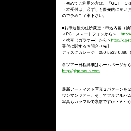
・初めてご利用の方は、『GET TIC
・本受付は、必ずしも優先的に良い
ので予めご了承下さい。
■お申込後の住所変更・申込内容（抽
＜PC・スマートフォンから＞
http:
＜携帯（ガラケ―）から＞
http://k.get
受付に関するお問合せ先】
ディスクガレージ 050-5533-0888（平
各ツアー日程詳細はホームページか
http://gigamous.com
最新アーティスト写真２パターンを
ワンマンツアー、そしてフルアルバムが
写真もカラフルで素敵です(∩・∀・∩)