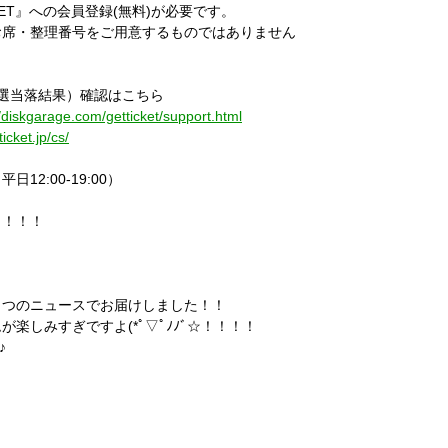
KET』への会員登録(無料)が必要です。
お席・整理番号をご用意するものではありません
選当落結果）確認はこちら
//diskgarage.com/getticket/support.html
ticket.jp/cs/
日12:00-19:00）
ら！！！
２つのニュースでお届けしました！！
楽しみすぎですよ(*ﾟ▽ﾟﾉﾉﾞ☆！！！！
♪