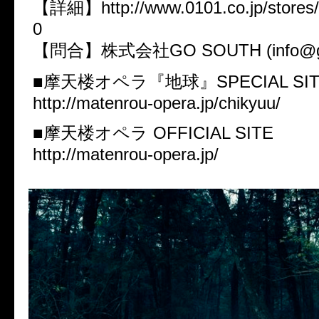
【詳細】http://www.0101.co.jp/stores/
0
【問合】株式会社GO SOUTH (info@go-s
■摩天楼オペラ『地球』SPECIAL SIT
http://matenrou-opera.jp/chikyuu/
■摩天楼オペラ OFFICIAL SITE
http://matenrou-opera.jp/