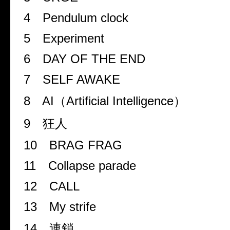
4
Pendulum clock
5
Experiment
6
DAY OF THE END
7
SELF AWAKE
8
AI
（Artificial Intelligence）
9
狂人
10
BRAG FRAG
11
Collapse parade
12
CALL
13
My strife
14
連鎖