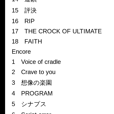
15
評決
16
RIP
17
THE CROCK OF ULTIMATE
18
FAITH
Encore
1
Voice of cradle
2
Crave to you
3
想像の楽園
4
PROGRAM
5
シナプス