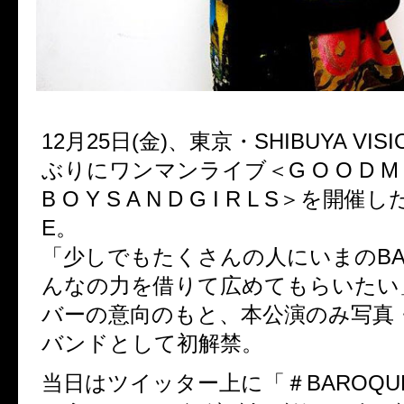
12月25日(金)、東京・SHIBUYA VI
ぶりにワンマンライブ＜G O O D M O R
B O Y S A N D G I R L S＞を開催
E。
「少しでもたくさんの人にいまのBA
んなの力を借りて広めてもらいたい
バーの意向のもと、本公演のみ写真
バンドとして初解禁。
当日はツイッター上に「＃BAROQUE