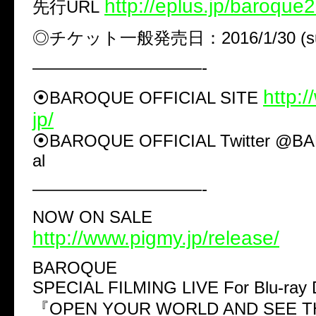
http://eplus.jp/baroque
先行URL
◎チケット一般発売日：2016/1/30 (su
——————————-
http:
⦿BAROQUE OFFICIAL SITE
jp/
⦿BAROQUE OFFICIAL Twitter @BA
al
——————————-
NOW ON SALE
http://www.pigmy.jp/release/
BAROQUE
SPECIAL FILMING LIVE For Blu-ray 
『OPEN YOUR WORLD AND SEE TH