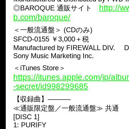
http://w
◎BAROQUE 通販サイト
b.com/baroque/
＜一般流通盤＞ (CDのみ)
SFCD-0155 ￥3,000＋税
Manufactured by FIREWALL DIV. Dis
Sony Music Marketing Inc.
＜iTunes Store＞
https://itunes.apple.com/jp/alb
-secret/id998299685
【収録曲】———-
≪通販限定盤／一般流通盤≫ 共通
[DISC 1]
1: PURIFY