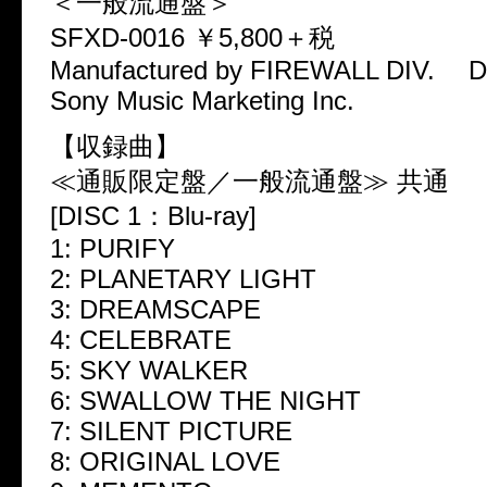
＜一般流通盤＞
SFXD-0016 ￥5,800＋税
Manufactured by FIREWALL DIV. Dis
Sony Music Marketing Inc.
【収録曲】
≪通販限定盤／一般流通盤≫ 共通
[DISC 1：Blu-ray]
1: PURIFY
2: PLANETARY LIGHT
3: DREAMSCAPE
4: CELEBRATE
5: SKY WALKER
6: SWALLOW THE NIGHT
7: SILENT PICTURE
8: ORIGINAL LOVE