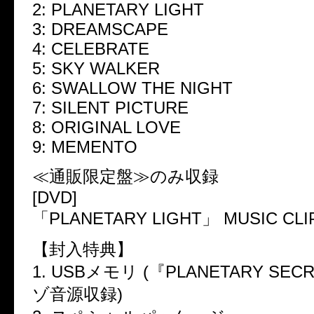
2: PLANETARY LIGHT
3: DREAMSCAPE
4: CELEBRATE
5: SKY WALKER
6: SWALLOW THE NIGHT
7: SILENT PICTURE
8: ORIGINAL LOVE
9: MEMENTO
≪通販限定盤≫のみ収録
[DVD]
「PLANETARY LIGHT」 MUSIC CLI
【封入特典】
1. USBメモリ (『PLANETARY SE
ゾ音源収録)