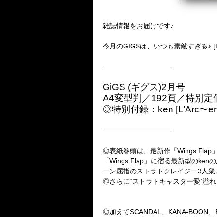
雑誌情報をお届けです♪
今月のGIGSは、いつも素敵すぎる♪ [L’
——————————-
GiGS (ギグス)2月号
A4変型判／192頁／特別定価
◎特別付録：ken [L’Arc〜
——————————-
◎表紙巻頭は、最新作「Wings Fl
「Wings Flap」に宿る最新型の
ーン屈指のストラトクレイジー3人衆ここに
◎さらに“ストラトキャスター愛”溢れる企
◎加えてSCANDAL、KANA-BOON、B