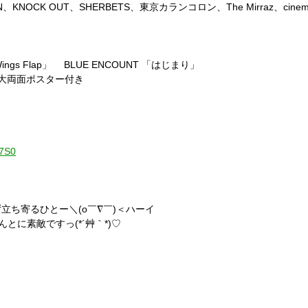
N、KNOCK OUT、SHERBETS、東京カランコロン、The Mirraz、cinema 
「Wings Flap」 BLUE ENCOUNT 「はじまり」
l]特大両面ポスター付き
I7S0
立ち寄るひとー＼(o￣∇￣)＜ハーイ
とに素敵ですっ(*´
艸｀
*)♡