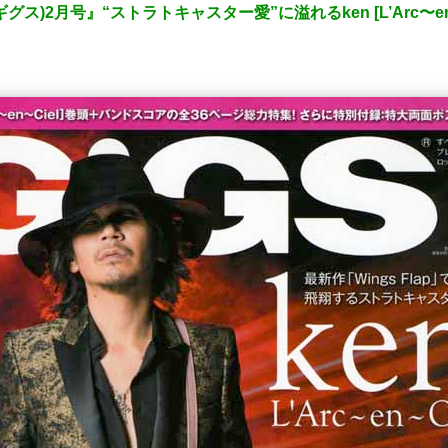
(ギグス)2月号』“ストラトキャスター愛”に溢れるken [L’Arc〜