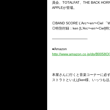
員会、TOTALFAT、THE BACK HOR
APPLEが登場。
◎BAND SCORE L’Arc〜en〜Ciel 
◎特別付録：ken [L’Arc〜en〜Cie
——————————-
●Amazon
http://www.amazon.co.jp/dp/B0058O
本屋さんに行くと音楽コーナーに必ず
ストラトといえばken様、いっつもほん