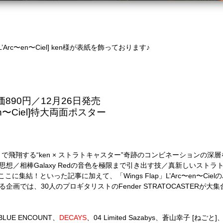
Arc〜en〜Ciel] ken様が表紙を飾っております♪
890円／12月26日発売
en〜Ciel]特大両面ポスター
ap」で飛翔する“ken × ストラトキャスター”奇跡のコンビネーションの深
kenの思想／相棒Galaxy Redの音色を極限まで引き出す技／真新しいス
集結！といった記事に加えて、「Wings Flap」L’Arc〜en〜Cie
画では、30人のプロギタリストのFender STRATOCASTERが大集
LUE ENCOUNT、
DECAYS
、04 Limited Sazabys、蒼山幸子 