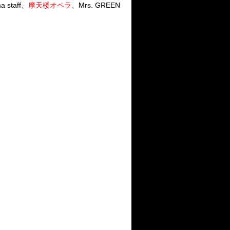
staff、
摩天楼オペラ
、Mrs. GREEN