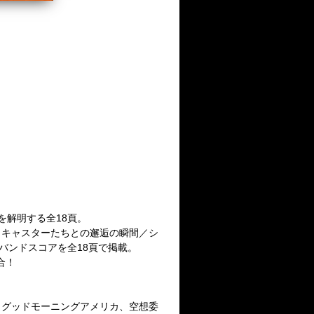
層を解明する全18頁。
トラトキャスターたちとの邂逅の瞬間／シ
lのバンドスコアを全18頁で掲載。
合！
[ねごと]、グッドモーニングアメリカ、空想委