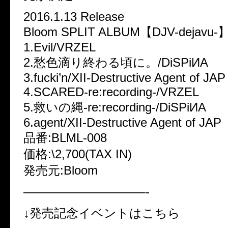
2016.1.13 Release
Bloom SPLIT ALBUM【DJV-dejavu-
1.Evil/VRZEL
2.愁色滴り終わる頃に。/DiSPiИA
3.fucki’n/XII-Destructive Agent of JAP
4.SCARED-re:recording-/VRZEL
5.救いの縄-re:recording-/DiSPiИA
6.agent/XII-Destructive Agent of JAP
品番:BLML-008
価格:\2,700(TAX IN)
発売元:Bloom
——————————-
↓発売記念イベントはこちら