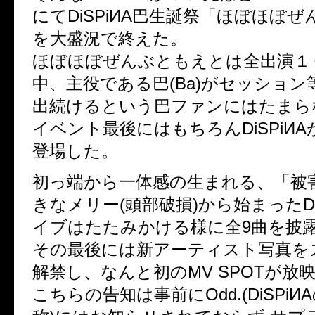
にてDiSPiИA巴生誕祭「ほぼほぼ
を大盛況で終えた。
ほぼほぼぜんぶともえとは全出演１
中、主役である巴(Ba)がセッショ
出続けるという巴ファンにはたまら
イベント最後にはもちろんDiSPiИ
登場した。
初っ端から一体感の生まれる、「被
きなメリー(頭部破損)から始まったDi
イブはたたみかける様に全9曲を披
その最後には新アーティスト写真を
解禁し、なんと初のMV SPOTが放
こちらの告知は事前にOdd.(DiSPi