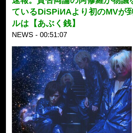
速報。賛否両論の阿修羅が物議
ているDiSPiИAより初のMV
ルは【あぶく銭】
NEWS - 00:51:07