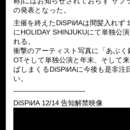
称)にはお知らせされておらず サプ
の発表となった。
主催を終えたDiSPiИAは間髪入れ
にHOLIDAY SHINJUKUにて単独
れる。
衝撃のアーティスト写真に「あぶく銭
OTそして単独公演と年末、そして
ばしまくるDiSPiИAに今後も是非
い。
——————————-
DiSPiИA 12/14 告知解禁映像