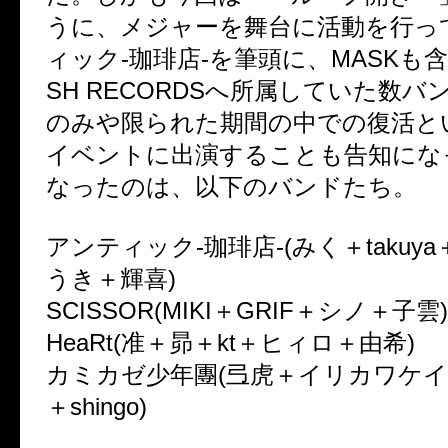
うに、メジャーを舞台に活動を行っ
ィック-珈琲店-を筆頭に、MASKも含む
SH RECORDSへ所属していた数バ
のみや限られた期間の中での復活と
イベントに出演することも告知にな
なったのは、以下のバンドたち。
アンティック-珈琲店-(みく＋takuy
うき＋輝喜)
SCISSOR(MIKI＋GRIF＋シノ＋子雲)
HeaRt(准＋昴＋kt＋ヒィロ＋由希)
カミカゼ少年團(弖虎＋イリカワケ
＋shingo)