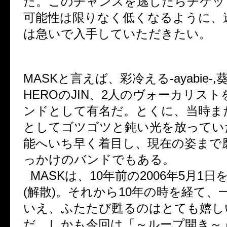
た。このチャンスを逃したらチケッ
可能性は限りなく低くなるように、
は急いで入手していただきたい。
MASKと言えば、彩冷える-ayabie-,葵
HEROのJIN、2人のヴォーカリス
ンドとして有名だ。とくに、当時まだ
としてゴツゴツと鈍い光を放っていた尽
能へいち早く着目し、現在の姿まで
っかけのバンドでもある。
MASKは、10年前の2006年5月1
(解散)。それから10年の時を経て、
いえ、ふたたび甦るのはとても嬉し
だ。しかも今回は「～ループ開き～