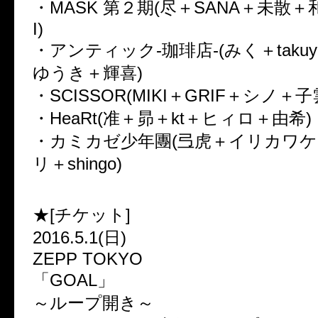
・MASK 第２期(尽＋SANA＋未散＋
I)
・アンティック-珈琲店-(みく＋taku
ゆうき＋輝喜)
・SCISSOR(MIKI＋GRIF＋シノ＋子
・HeaRt(准＋昴＋kt＋ヒィロ＋由希)
・カミカゼ少年團(弖虎＋イリカワ
リ＋shingo)
★[チケット]
2016.5.1(日)
ZEPP TOKYO
「GOAL」
～ループ開き～