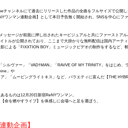
ouTubeチャンネルにて過去にリリースした作品の全曲をフルサイズで公開
ReNYワンマン連動企画】として本日予告無く開始され、SNSを中心に
散希望)】というメッセージが前面に押し出されたキービジュアルと共にファーストアルバ
30タイトルが公開されており、ここまで大掛かりな無料配信は国内アーテ
による「FIXXTION BOY」ミュージックビデオの制作をするなど、
ルヴァー」「VAD†MAN」「RAVVE OF MY TRINITY」をはじ
hine」や
「ムービングライトキス」など、バラエティに富んだ【THE HYBRID 
るものは12月20日新宿ReNYワンマン。
、【命を燃やすライブ】を体感しに会場へと足を運ぼう。
ン連動企画】