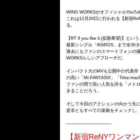
WING WORKSがオフィシャルY
これは12月20日に行われる【新宿
る。
【RT if you like it.(拡
最新シングル「IKAROS」まで全
過去にもファンのスマートフォンの撮影
WORKSらしいアプローチだ。
インパクト大のMVも公開中の代表作「シ
の高い「Mr.FANTASIX」「Time:mac
ファンの間で高い人気を誇る「メトロア」
きることだろう。
そして今回のアクションの向かう先にあ
是非ともすべての楽曲をチェックし
——————————-
【新宿ReNYワンマ