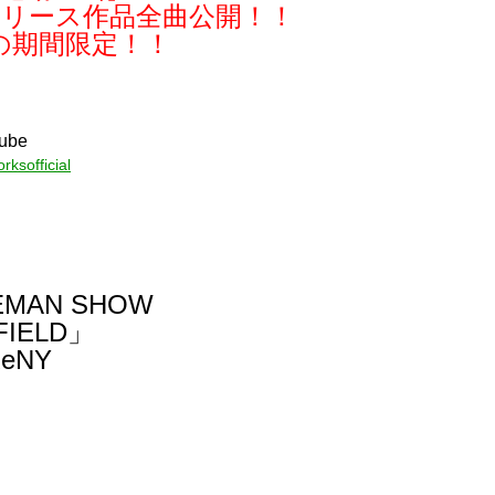
去リリース作品全曲公開！！
の期間限定！！
ube
ksofficial
EMAN SHOW
FIELD」
ReNY