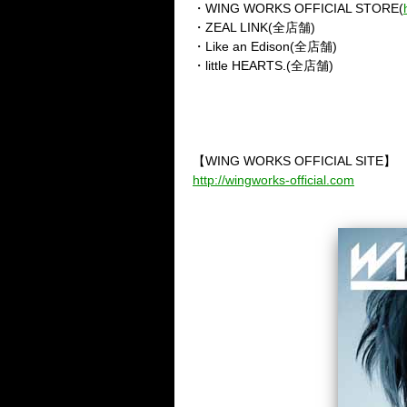
・WING WORKS OFFICIAL STORE(
・ZEAL LINK(全店舗)
・Like an Edison(全店舗)
・little HEARTS.(全店舗)
【WING WORKS OFFICIAL SITE】
http://wingworks-official.com