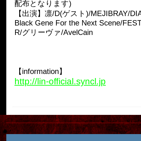
配布となります)
【出演】凛/D(ゲスト)/MEJIBRAY/DIA
Black Gene For the Next Scene/FE
R/グリーヴァ/AvelCain
【information】
http://lin-official.syncl.jp