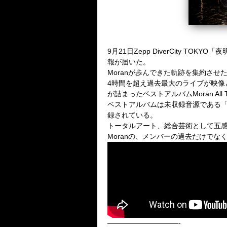
9月21日Zepp DiverCity 
報が届いた。
Moranが歩んできた軌跡を集約させ
4時間を超え過去最大のライブが映像として
が詰まったベストアルバムMoran All Time 
ベストアルバムは未収録音源である「rub」「
録されている。
トータルアート、総合芸術として五感
Moranの、メンバーの過去だけで
——————————-