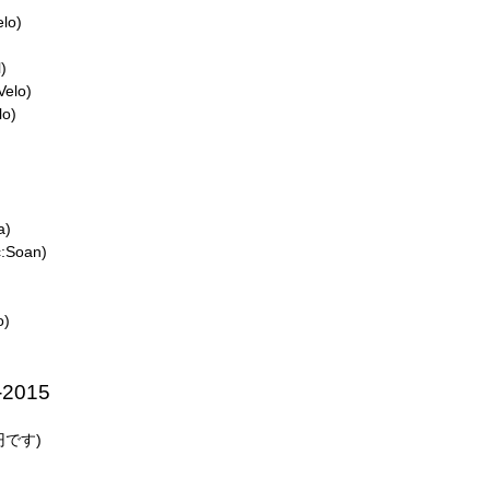
elo)
)
elo)
o)
a)
:Soan)
)
o)
-2015
円です)