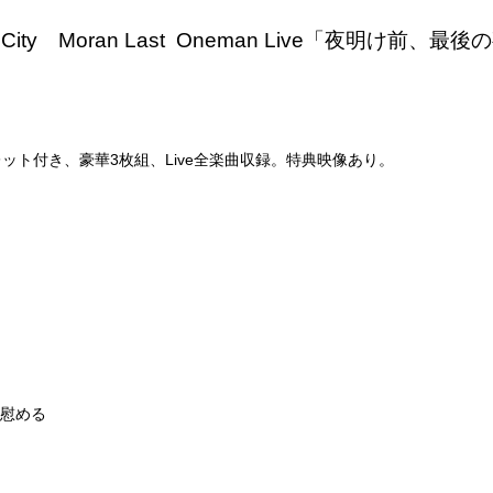
 Diver City Moran Last Oneman Live「夜
ット付き、豪華3枚組、Live全楽曲収録。特典映像あり。
を慰める