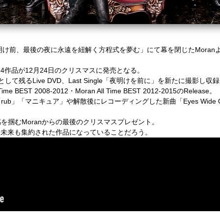
TOKYO「夜明け前、最後の夜に永遠を紐解く方程式を夢む」にて幕を閉じたMo
た4作品が12月24日のクリスマスに発売となる。
残るLive DVD、Last Single「夜明けを前に」を新たに撮影し収録さ
BEST 2008-2012・Moran All Time BEST 2012-2015のRelease。
マニキュア」や解散後にレコーディングした新曲「Eyes Wide Open(Lyri
を掴むMoranからの最後のクリスマスプレゼント。
なく未来も集約された作品になっていることだろう。