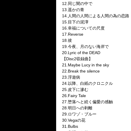
12.同じ闇の中で
13.遥かの青
14.人間の人間による人間の為の恋路
15.目下の泥濘
16.幸福についての尺度
17.Reverse
18.彼
19.今夜、月のない海岸で
20.Lyric of the DEAD
【Disc2収録曲】
21.Maybe Lucy in the sky
22.Break the silence
23.浮遊病
24.以降、白紙のクロニクル
25.皮下に滲む
26.Fairy Tale
27.堕落へと続く偏愛の感触
28.明日への剥離
29.ロワゾ・ブルー
30.Vegaの花
31.Bulbs