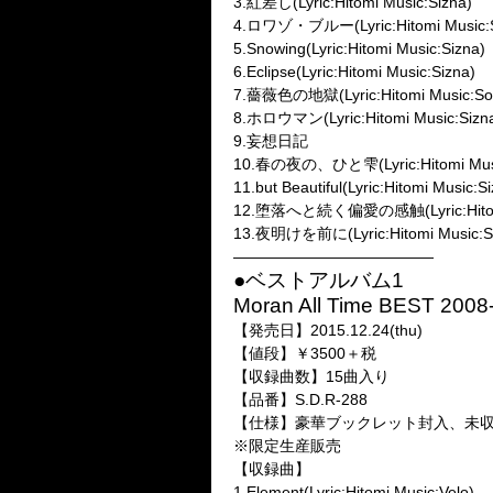
3.紅差し(Lyric:Hitomi Music:Sizna)
4.ロワゾ・ブルー(Lyric:Hitomi Music:
5.Snowing(Lyric:Hitomi Music:Sizna)
6.Eclipse(Lyric:Hitomi Music:Sizna)
7.薔薇色の地獄(Lyric:Hitomi Music:So
8.ホロウマン(Lyric:Hitomi Music:Sizn
9.妄想日記
10.春の夜の、ひと雫(Lyric:Hitomi Mus
11.but Beautiful(Lyric:Hitomi Music:S
12.堕落へと続く偏愛の感触(Lyric:Hitomi
13.夜明けを前に(Lyric:Hitomi Music:S
—————————————
●ベストアルバム1
Moran All Time BEST 2008
【発売日】2015.12.24(thu)
【値段】￥3500＋税
【収録曲数】15曲入り
【品番】S.D.R-288
【仕様】豪華ブックレット封入、未収
※限定生産販売
【収録曲】
1.Element(Lyric:Hitomi Music:Velo)