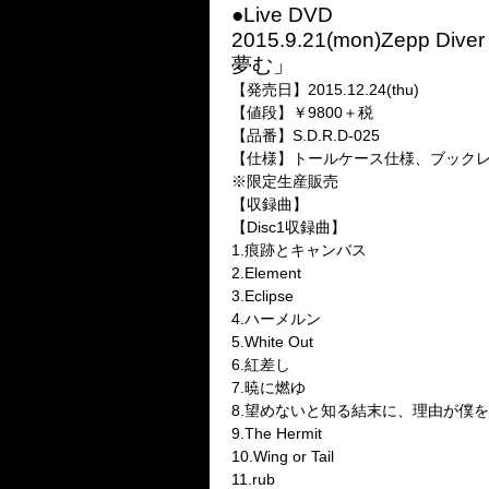
●Live DVD
2015.9.21(mon)Zepp
夢む」
【発売日】2015.12.24(thu)
【値段】￥9800＋税
【品番】S.D.R.D-025
【仕様】トールケース仕様、ブックレ
※限定生産販売
【収録曲】
【Disc1収録曲】
1.痕跡とキャンバス
2.Element
3.Eclipse
4.ハーメルン
5.White Out
6.紅差し
7.暁に燃ゆ
8.望めないと知る結末に、理由が僕
9.The Hermit
10.Wing or Tail
11.rub