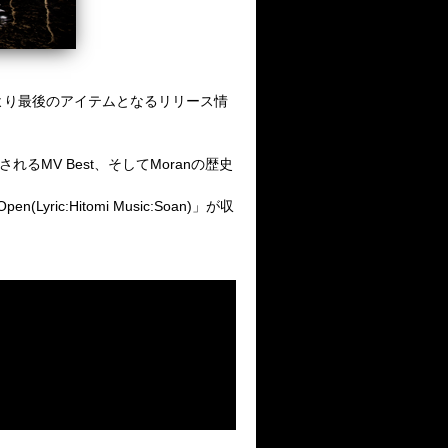
ranより最後のアイテムとなるリリース情
れるMV Best、そしてMoranの歴史
c:Hitomi Music:Soan)」が収