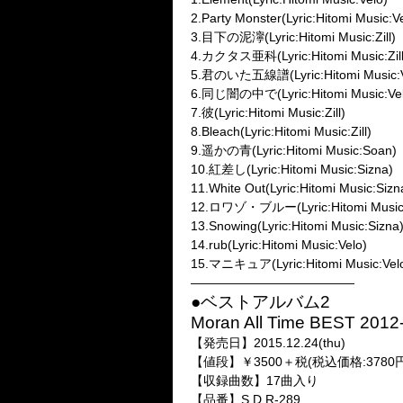
2.Party Monster(Lyric:Hitomi Music:V
3.目下の泥濘(Lyric:Hitomi Music:Zill)
4.カクタス亜科(Lyric:Hitomi Music:Zill
5.君のいた五線譜(Lyric:Hitomi Music:V
6.同じ闇の中で(Lyric:Hitomi Music:Vel
7.彼(Lyric:Hitomi Music:Zill)
8.Bleach(Lyric:Hitomi Music:Zill)
9.遥かの青(Lyric:Hitomi Music:Soan)
10.紅差し(Lyric:Hitomi Music:Sizna)
11.White Out(Lyric:Hitomi Music:Sizn
12.ロワゾ・ブルー(Lyric:Hitomi Music
13.Snowing(Lyric:Hitomi Music:Sizna
14.rub(Lyric:Hitomi Music:Velo)
15.マニキュア(Lyric:Hitomi Music:Vel
—————————————
●ベストアルバム2
Moran All Time BEST 2012
【発売日】2015.12.24(thu)
【値段】￥3500＋税(税込価格:3780
【収録曲数】17曲入り
【品番】S.D.R-289