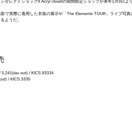
レクトショップ9.Acryl closetの期間限定ショップが来年1月9
V撮影で実際に着用した衣装の展示や「The Elements TOUR」ライ
なるようだ。
売
(tax out) / KICS.93334
t) / KICS.3335