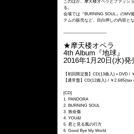
このほか、摩天楼オペラとファッションセ
る。
会場では『BURNING SOUL』のM
テムの販売など、目白押しの内容と
——————————-
★摩天楼オペラ
4th Album『地球』
2016年1月20日(水)発
【初回限定盤】CD(13曲入)＋DVD / ￥3,241
【通常盤】CD(12曲入) / ￥2,685(tax ou
[CD]
1. PANDORA
2. BURNING SOUL
3. 致命傷
4. YOU&I
5. 君と見る風の行方
6. Good Bye My World