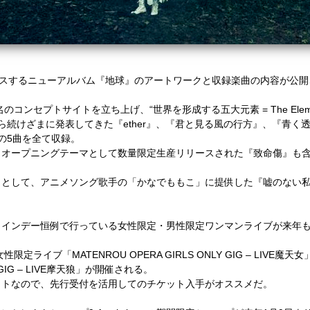
ースするニューアルバム『地球』のアートワークと収録楽曲の内容が公開
”という名のコンセプトサイトを立ち上げ、“世界を形成する五大元素 = The E
ら続けざまに発表してきた『ether』、『君と見る風の行方』、『青く
』の5曲を全て収録。
オープニングテーマとして数量限定生産リリースされた『致命傷』も含
クとして、アニメソング歌手の「かなでももこ」に提供した『嘘のない
タインデー恒例で行っている女性限定・男性限定ワンマンライブが来年
限定ライブ「MATENROU OPERA GIRLS ONLY GIG – LIVE
Y GIG – LIVE摩天狼」が開催される。
ットなので、先行受付を活用してのチケット入手がオススメだ。