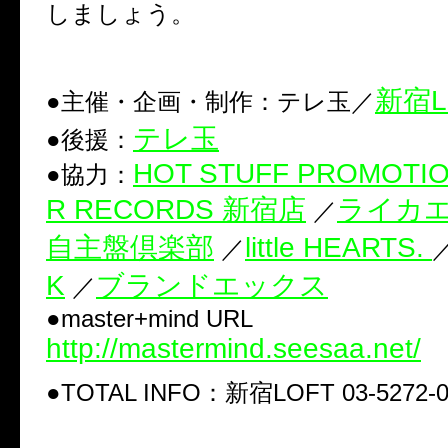
しましょう。
新宿L
●主催・企画・制作：テレ玉／
テレ玉
●後援：
HOT STUFF PROMOTI
●協力：
R RECORDS 新宿店
ライカ
／
自主盤倶楽部
little HEARTS.
／
K
ブランドエックス
／
●master+mind URL
http://mastermind.seesaa.net/
●TOTAL INFO：新宿LOFT 03-5272-0