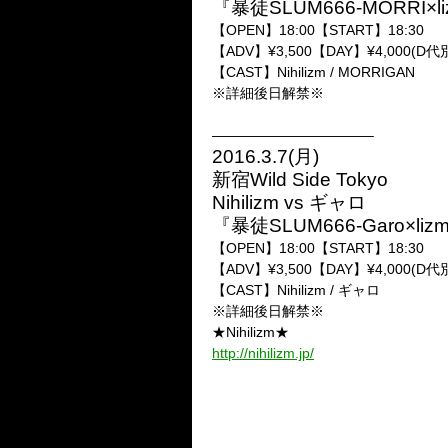
『暴徒SLUM666-MORRI×li
【OPEN】18:00【START】18:30
【ADV】¥3,500【DAY】¥4,000(D代
【CAST】Nihilizm / MORRIGAN
※詳細後日解禁※
———————————–
2016.3.7(月)
新宿Wild Side Tokyo
Nihilizm vs ギャロ
『暴徒SLUM666-Garo×liz
【OPEN】18:00【START】18:30
【ADV】¥3,500【DAY】¥4,000(D代
【CAST】Nihilizm / ギャロ
※詳細後日解禁※
★Nihilizm★
http://nihilizm.jp/