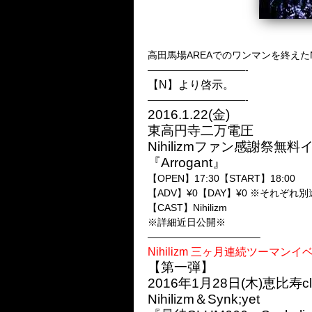
高田馬場AREAでのワンマンを終えたN
——————————-
【N】より啓示。
——————————-
2016.1.22(金)
東高円寺二万電圧
Nihilizmファン感謝祭無料
『Arrogant』
【OPEN】17:30【START】18:00
【ADV】¥0【DAY】¥0 ※それぞれ
【CAST】Nihilizm
※詳細近日公開※
———————————–
Nihilizm 三ヶ月連続ツーマンイ
【第一弾】
2016年1月28日(木)恵比寿clu
Nihilizm＆Synk;yet