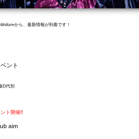
ihilizmから、最新情報が到着です！
イベント
別途D代別
ベント開催‼︎
b aim