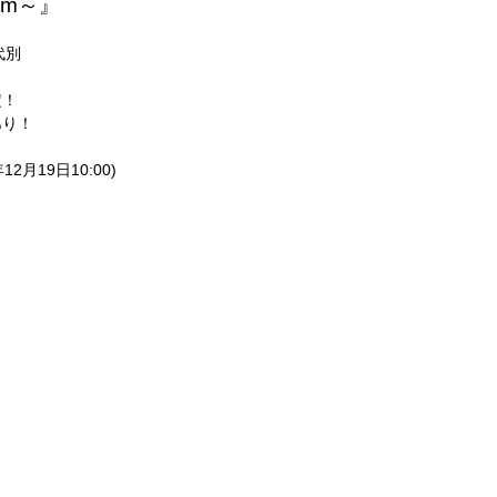
izm～』
k代別
定！
あり！
2月19日10:00)