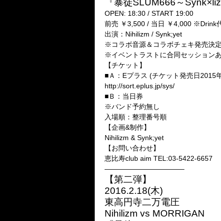
『暴徒SLUM666～Synk×l
OPEN: 18:30 / START 19:00
前売 ￥3,500 / 当日 ￥4,000 ※Drin
出演：Nihilizm / Synk;yet
※コラボ音源＆コラボチェキ発売決
※イベントラストに合同セッション
【チケット】
■Ａ：Eプラス (チケット発売日2015年1
http://sort.eplus.jp/sys/
■Ｂ：当日券
※バンド予約無し
入場順：整理番号順
【企画&制作】
Nihilizm & Synk;yet
【お問い合わせ】
恵比寿club aim TEL:03-5422-6657
———————————–
【第二弾】
2016.2.18(木)
東高円寺二万電圧
Nihilizm vs MORRIGAN