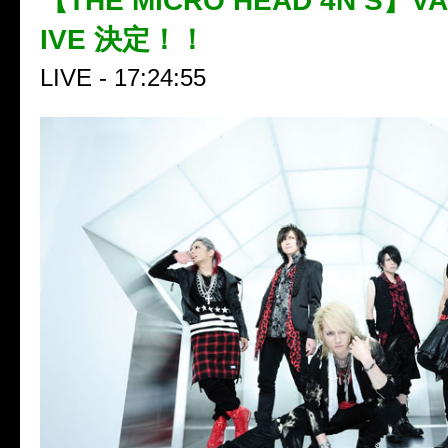
【THE MICRO HEAD 4N’S】VA
IVE 決定！！
LIVE - 17:24:55