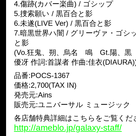
4.傷跡(カバー楽曲) / ゴシップ
5.捜索願い / 黒百合と影
6.未遂(LIVE Ver) / 黒百合と影
7.暗黒世界ハ闇 / グリーヴァ・ゴ
と影
(Vo.狂鬼、朔、烏名 鳴 Gt.陽、黒 B
優冴 作詞:首謀者 作曲:佳衣(DIAURA)
品番:POCS-1367
価格:2,700(TAX IN)
発売元:Ains
販売元:ユニバーサル ミュージック
各店舗特典詳細はこちらをご覧くだ
http://ameblo.jp/galaxy-staff/