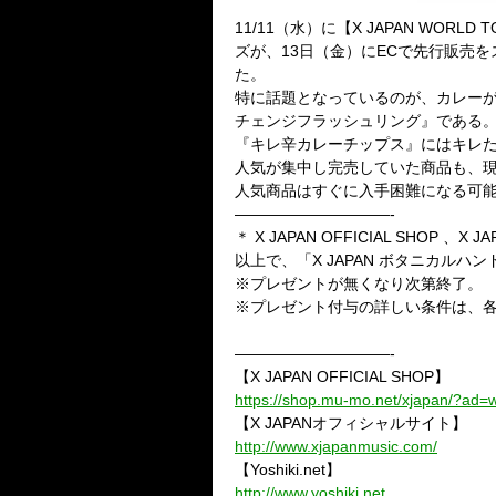
11/11（水）に【X JAPAN WORL
ズが、13日（金）にECで先行販売
た。
特に話題となっているのが、カレーが
チェンジフラッシュリング』である
『キレ辛カレーチップス』にはキレたY
人気が集中し完売していた商品も、現在はX
人気商品はすぐに入手困難になる可
——————————-
＊ X JAPAN OFFICIAL SHOP 
以上で、「X JAPAN ボタニカル
※プレゼントが無くなり次第終了。
※プレゼント付与の詳しい条件は、各
——————————-
【X JAPAN OFFICIAL SHOP】
https://shop.mu-mo.net/xjapan/?ad=
【X JAPANオフィシャルサイト】
http://www.xjapanmusic.com/
【Yoshiki.net】
http://www.yoshiki.net