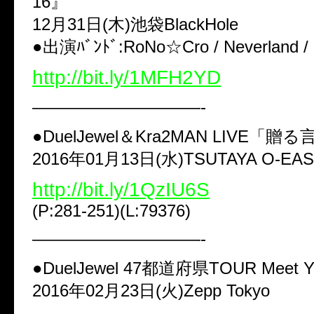
16』
12月31日(木)池袋BlackHole
●出演ﾊﾞﾝﾄﾞ:RoNo☆Cro / Neverland / Si
http://bit.ly/1MFH2YD
——————————-
●DuelJewel＆Kra2MAN LIVE「贈
2016年01月13日(水)TSUTAYA O-EA
http://bit.ly/1QzIU6S
(P:281-251)(L:79376)
——————————-
●DuelJewel 47都道府県TOUR Meet Y
2016年02月23日(火)Zepp Tokyo