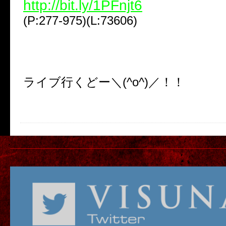
http://bit.ly/1PFnjt6
(P:277-975)(L:73606)
ライブ行くどー＼(^o^)／！！