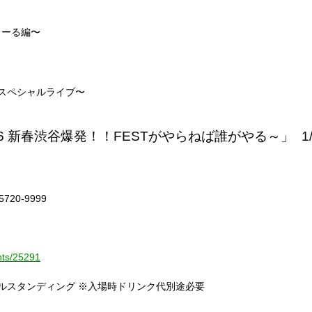
くーる編〜
スペシャルライブ〜
2016 新春渋谷爆発！！FESTがやらねば誰がやる～」 1
720-9999
nts/25291
税込・オールスタンディング ※入場時ドリンク代別途必要
】