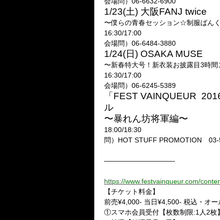
会場問）06-6632-6900
1/23(土) 大阪FANJ twice
〜僕らの青春セッション☆制服ばん
16:30/17:00
会場問）06-6484-3880
1/24(日) OSAKA MUSE
〜新春特大号！新衣装お披露目3時間
16:30/17:00
会場問）06-6245-5389
「FEST VAINQUEUR 
ル
〜暴れん坊将軍編〜
18:00/18:30
問）HOT STUFF PROMOTION 03-5
——————————-
https://www.festvainqueur.com/conte
【チケット料金】
前売¥4,000- 当日¥4,500- 
①スマホ会員受付【枚数制限:1人2枚