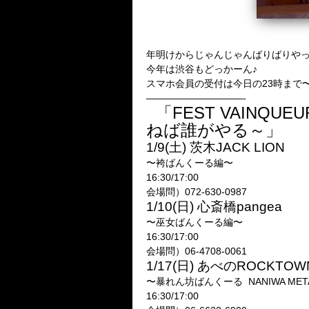
年明けからじゃんじゃんばりばりやったる
今年は渋谷もどっかーん♪
スマホ会員の受付は今日の23時まで〜
——————————-
「FEST VAINQUE
ねば誰がやる～」
1/9(土) 茨木JACK LION
〜袴ばんくーる編〜
16:30/17:00
会場問）072-630-0987
1/10(日) 心斎橋pangea
〜巫女ばんくーる編〜
16:30/17:00
会場問）06-4708-0061
1/17(日) あべのROCKTOW
〜暴れん坊ばんくーる NANIWA MET
16:30/17:00