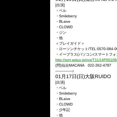
[出演]
・ベル
・Smileberry
・BLaive
・CLOWD
・ジン
・他
＜プレイガイド＞
・ローソンチケット/TEL:0570-084-002
・イープラス(パソコン/スマートフォン/
http://sort.eplus.jp/sys/T1U14P0
(問)仙台MACANA 022-262-4787
————–♪
01月17日(日)大阪RUIDO
[出演]
・ベル
・Smileberry
・BLaive
・CLOWD
・少年記
・他