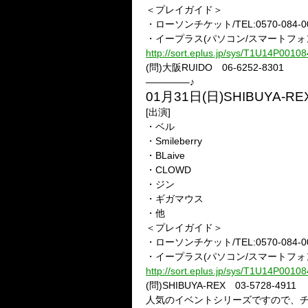
＜プレイガイド＞
・ローソンチケット/TEL:0570-084-005
・イープラス(パソコン/スマートフォン/
http://sort.eplus.jp/sys/T1U14P0
(問)大阪RUIDO 06-6252-8301
————–♪
01月31日(日)SHIBUYA-RE
[出演]
・ベル
・Smileberry
・BLaive
・CLOWD
・ジン
・ギガマウス
・他
＜プレイガイド＞
・ローソンチケット/TEL:0570-084-003
・イープラス(パソコン/スマートフォン/
http://sort.eplus.jp/sys/T1U14P0
(問)SHIBUYA-REX 03-5728-4911
人気のイベントシリーズですので、チ