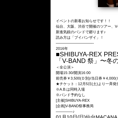
イベントの新着お知らせです！！
仙台、大阪、渋谷で開催のツアー、V-
新進気鋭のバンドで廻ります♪
読み方は「ブイバンザイ」！
——————————-
2016年
■SHIBUYA-REX PR
「V-BAND 祭」〜冬
＜全公演＞
開場15:30/開演16:00
前売券￥3,500(Ｄ別)/当日券￥4,000(
★チケット：12月5日(土)より一斉発
※A.B.は同時入場
※バンド予約なし
[主催]SHIBUYA-REX
[企画]V-BAND祭事務局
————–♪
01月10日(日)仙台MACANA