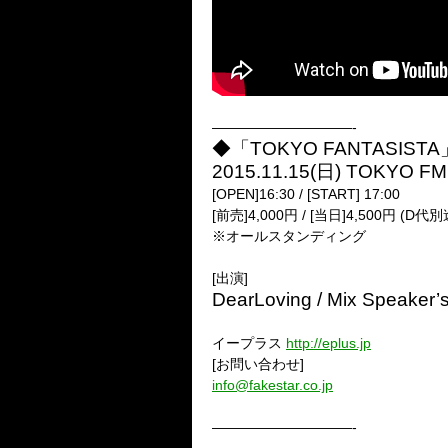
——————————-
◆「TOKYO FANTASIST
2015.11.15(日) TOKYO FM
[OPEN]16:30 / [START] 17:00
[前売]4,000円 / [当日]4,500円 (D代別
※オールスタンディング
[出演]
DearLoving / Mix Speaker
イープラス
http://eplus.jp
[お問い合わせ]
info@fakestar.co.jp
——————————-