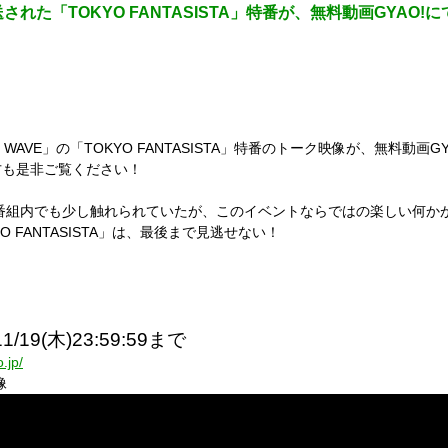
T​O​K​Y​O​ F​A​N​T​A​S​I​S​T​A​」特番が、無料動画G​Y​A​
WAVE」の「TOKYO FANTASISTA」特番のトーク映像が、無料動画
方も是非ご覧ください！
、番組内でも少し触れられていたが、このイベントならではの楽しい何か
 FANTASISTA」は、最後まで見逃せない！
1/19(木)23:59:59まで
.jp/
像