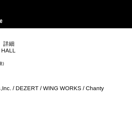
A」詳細
 HALL
途)
’s,Inc. / DEZERT / WING WORKS / Chanty