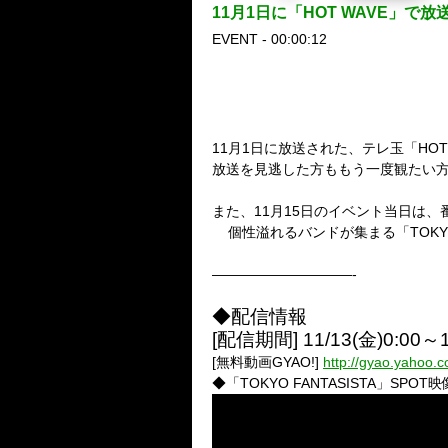
11月1日に「HOT WAVE」で放送された「
EVENT - 00:00:12
11月1日に放送された、テレ玉「HOT 
放送を見逃した方ももう一度観たい
また、11月15日のイベント当日は
個性溢れるバンドが集まる「TOKYO
——————————-
◆配信情報
[配信期間] 11/13(金)0:00～1
[無料動画GYAO!]
http://gyao.yahoo.co
◆「TOKYO FANTASISTA」SPOT映