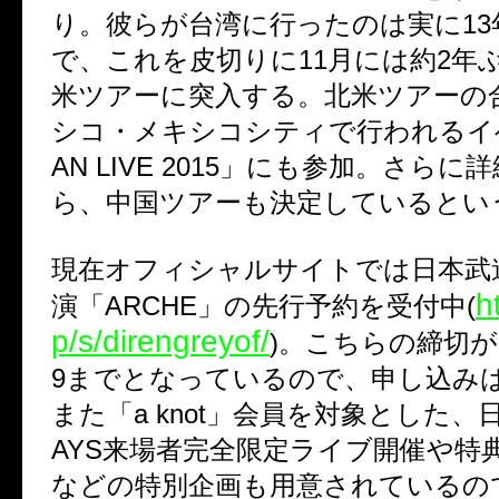
り。彼らが台湾に行ったのは実に1
で、これを皮切りに11月には約2年
米ツアーに突入する。北米ツアーの
シコ・メキシコシティで行われるイベ
AN LIVE 2015」にも参加。さら
ら、中国ツアーも決定しているとい
現在オフィシャルサイトでは日本武道
h
演「ARCHE」の先行予約を受付中(
p/s/direngreyof/
)。こちらの締切が10
9までとなっているので、申し込み
また「a knot」会員を対象とした、
AYS来場者完全限定ライブ開催や特
などの特別企画も用意されているの