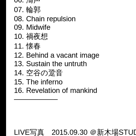
07. 輪郭
08. Chain repulsion
09. Midwife
10. 禍夜想
11. 懐春
12. Behind a vacant image
13. Sustain the untruth
14. 空谷の跫音
15. The inferno
16. Revelation of mankind
——————
LIVE写真 2015.09.30 ＠新木場STU