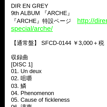
DIR EN GREY
9th ALBUM 『ARCHE』
http://dir
『ARCHE』特設ページ
special/arche/
【通常盤】 SFCD-0144 ￥3,000＋税
収録曲
[DISC 1]
01. Un deux
02. 咀嚼
03. 鱗
04. Phenomenon
05. Cause of fickleness
06. 濤声