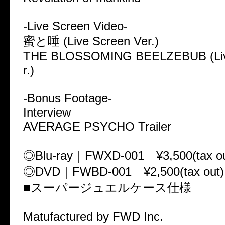
-Live Screen Video-
蜜と唾 (Live Screen Ver.)
THE BLOSSOMING BEELZEBUB (Liv
r.)
-Bonus Footage-
Interview
AVERAGE PSYCHO Trailer
◎Blu-ray｜FWXD-001 ¥3,500(tax ou
◎DVD｜FWBD-001 ¥2,500(tax out)
■スーパージュエルケース仕様
Matufactured by FWD Inc.