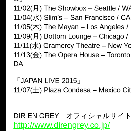
11/02(月) The Showbox – Seattle / W
11/04(水) Slim’s – San Francisco / CA
11/05(木) The Mayan – Los Angeles /
11/09(月) Bottom Lounge – Chicago / 
11/11(水) Gramercy Theatre – New Yo
11/13(金) The Opera House – Toront
DA
「JAPAN LIVE 2015」
11/07(土) Plaza Condesa – Mexico C
DIR EN GREY オフィシャルサイ
http://www.direngrey.co.jp/