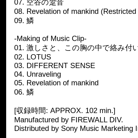
07. 空谷の跫音
08. Revelation of mankind (Restricted 
09. 鱗
-Making of Music Clip-
01. 激しさと、この胸の中で絡み付
02. LOTUS
03. DIFFERENT SENSE
04. Unraveling
05. Revelation of mankind
06. 鱗
[収録時間: APPROX. 102 min.]
Manufactured by FIREWALL DIV.
Distributed by Sony Music Marketing I