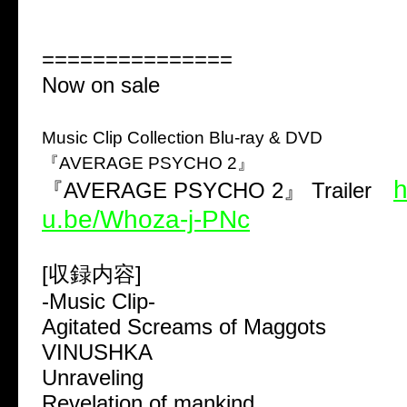
===============
Now on sale
Music Clip Collection Blu-ray & DVD
『AVERAGE PSYCHO 2』
h
『AVERAGE PSYCHO 2』 Trailer
u.be/Whoza-j-PNc
[収録内容]
-Music Clip-
Agitated Screams of Maggots
VINUSHKA
Unraveling
Revelation of mankind