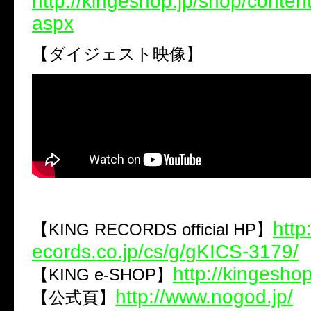
http://kingeshop.jp/shop/conte
aspx
【ダイジェスト映像】
http
【KING RECORDS official HP】
ecords.co.jp/cs/g/gKICS-3179/
http://kingeshop
【KING e-SHOP】
http://www.nogod.jp/
【公式頁】