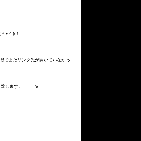
∇＾)/！！
段階でまだリンク先が開いていなかっ
薦め致します。 ※