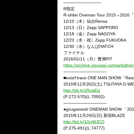
—————————
R指定
R-shitei Oneman Tour 2015→2
12/10（木）仙台Rensa
12/13（日）Zepp SAPPORO
12/18（金）Zepp NAGOYA
12/23（水・祝）Zepp FUKUOKA
12/30（水）なんばHATCH
ファイナル
2016/01/11（月）豊洲PIT
https://archive.visunavi.com/artistliv
——————————-
■exist†trace ONE MAN SHOW「Reason
2015年12月26日(土) TSUTAYA O-W
http://bit.ly/1RnaEtz
(P:272-570)(L:70502)
——————————-
●girugamesh ONEMAN SHOW 「20
2015年11月29日(日) 新宿BLAZE
http://bit.ly/1GoWJCO
(P:275-491)(L:74777)