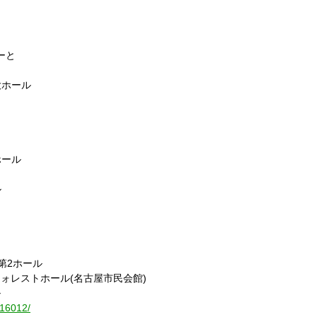
ぽーと
 大ホール
ホール
ル
 第2ホール
館 フォレストホール(名古屋市民会館)
ル
e/16012/