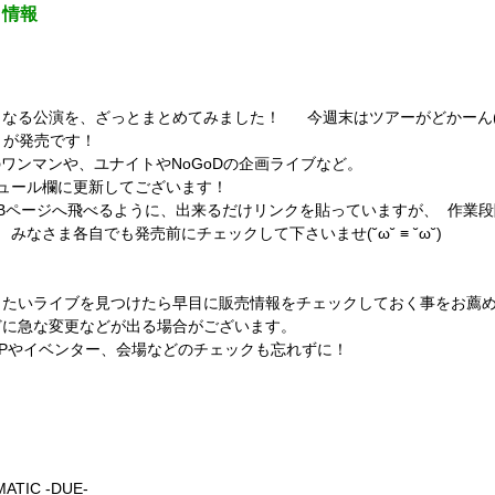
ト情報
なる公演を、ざっとまとめてみました！ 今週末はツアーがどかーん(＾
ットが発売です！
ceのワンマンや、ユナイトやNoGoDの企画ライブなど。
ュール欄に更新してございます！
Bページへ飛べるように、出来るだけリンクを貼っていますが、 作業
みなさま各自でも発売前にチェックして下さいませ(˘ω˘ ≡ ˘ω˘)
きたいライブを見つけたら早目に販売情報をチェックしておく事をお
どに急な変更などが出る場合がございます。
Pやイベンター、会場などのチェックも忘れずに！
MATIC -DUE-