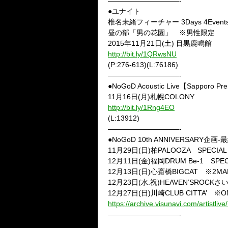
——————————-
●ユナイト
椎名未緒フィーチャー 3Days 4Event
昼の部「男の花園」 ※男性限定
2015年11月21日(土) 目黒鹿鳴館
http://bit.ly/1QRwsNU
(P:276-613)(L:76186)
——————————-
●NoGoD Acoustic Live【Sapporo Pr
11月16日(月)札幌COLONY
http://bit.ly/1Rng4EO
(L:13912)
——————————-
●NoGoD 10th ANNIVERSARY企画-最
11月29日(日)柏PALOOZA SPECIAL 
12月11日(金)福岡DRUM Be-1 SPE
12月13日(日)心斎橋BIGCAT ※2MAN/ G
12月23日(水.祝)HEAVEN’SROCK
12月27日(日)川崎CLUB CITTA’ ※O
https://archive.visunavi.com/artistliv
——————————-