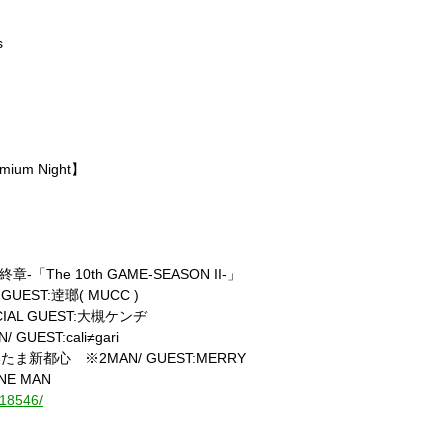
s
emium Night】
終章-「The 10th GAME-SEASON II-」
GUEST:逹瑯( MUCC )
CIAL GUEST:大槻ケンヂ
UEST:cali≠gari
さいたま新都心 ※2MAN/ GUEST:MERRY
NE MAN
e/18546/