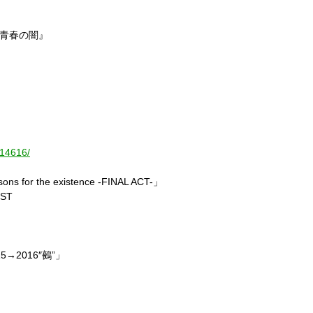
016『青春の闇』
e/14616/
s for the existence -FINAL ACT-」
EST
15→2016″鵺”」