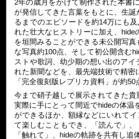
2年の歳月をかけて制作された本書には
が発信してきた言葉をもとに、生誕
るまでのエピソードを約14万にも
れた壮大なヒストリーに加え、hide
を垣間みることができる未公開写真
な写真約100点、そして初公開含むhi
ストや歌詞、幼少期の想い出のアイ
れた新聞などを、最先端技術で精密
「完全復刻版レプリカ資料」が約50
今まで硝子越しで展示されてきた貴
実際に手にとって間近でhideの体温
ができるほか、額縁などにいれてイ
て楽しむこともでき、「読んで」、
「触れて」、hideの軌跡を共有し追