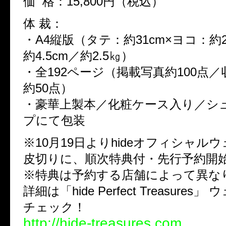
価 格：15,800円（税込）
体 裁：
・A4縦版（タテ：約31cm×ヨコ：約2
約4.5cm／約2.5㎏）
・全192ページ（掲載写真約100点
約50点）
・豪華上製本／化粧ケース入り／シ
プにて包装
※10月19日よりhideオフィシャル
皮切りに、順次特典付・先行予約開
※特典は予約する店舗によって異な
詳細は「hide Perfect Treasure
チェック！
http://hide-treasures.com