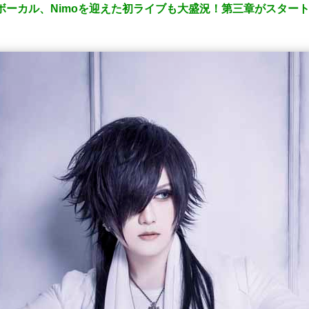
N’S】新ボーカル、Nimoを迎えた初ライブも大盛況！第三章がスター