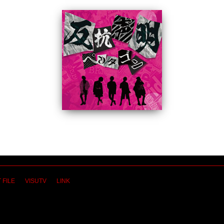
 FILE
VISUTV
LINK