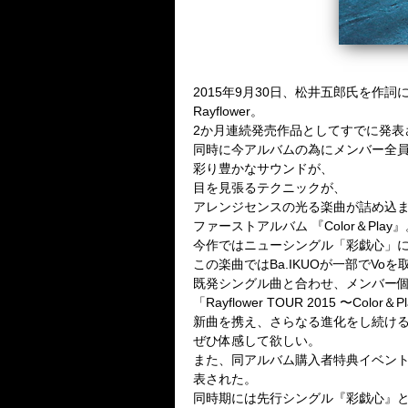
2015年9月30日、松井五郎氏を作
Rayflower。
2か月連続発売作品としてすでに発表さ
同時に今アルバムの為にメンバー全員
彩り豊かなサウンドが、
目を見張るテクニックが、
アレンジセンスの光る楽曲が詰め込
ファーストアルバム 『Color＆Play
今作ではニューシングル「彩戯心」に続き
この楽曲ではBa.IKUOが一部でVo
既発シングル曲と合わせ、メンバー
「Rayflower TOUR 2015 〜
新曲を携え、さらなる進化をし続け
ぜひ体感して欲しい。
また、同アルバム購入者特典イベン
表された。
同時期には先行シングル『彩戯心』とア