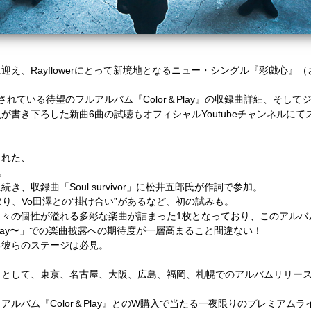
詞に迎え、Rayflowerにとって新境地となるニュー・シングル『彩戯心
れている待望のフルアルバム『Color＆Play』の収録曲詳細、そし
が書き下ろした新曲6曲の試聴もオフィシャルYoutubeチャンネルにて
まれた、
』。
、収録曲「Soul survivor」に松井五郎氏が作詞で参加。
を取り、Vo田澤との“掛け合い”があるなど、初の試みも。
個々の個性が溢れる多彩な楽曲が詰まった1枚となっており、このアルバ
Color＆Play〜」での楽曲披露への期待度が一層高まること間違ない！
る彼らのステージは必見。
トとして、東京、名古屋、大阪、広島、福岡、札幌でのアルバムリリー
ルバム『Color＆Play』とのW購入で当たる一夜限りのプレミアム