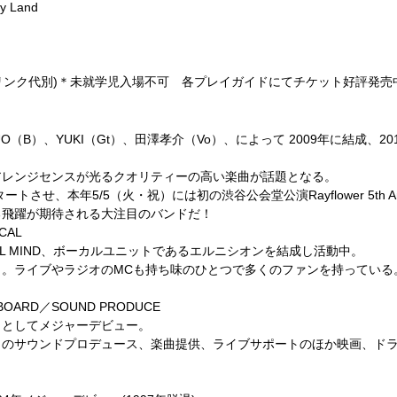
 Land
込/ドリンク代別)＊未就学児入場不可 各プレイガイドにてチケット好評発売
、IKUO（B）、YUKI（Gt）、田澤孝介（Vo）、によって 2009年に結成
アレンジセンスが光るクオリティーの高い楽曲が話題となる。
、本年5/5（火・祝）には初の渋谷公会堂公演Rayflower 5th Anniversa
る飛躍が期待される大注目のバンドだ！
CAL
IRAL MIND、ボーカルユニットであるエルニシオンを結成し活動中。
。ライブやラジオのMCも持ち味のひとつで多くのファンを持っている
ARD／SOUND PRODUCE
ストとしてメジャーデビュー。
トのサウンドプロデュース、楽曲提供、ライブサポートのほか映画、ド