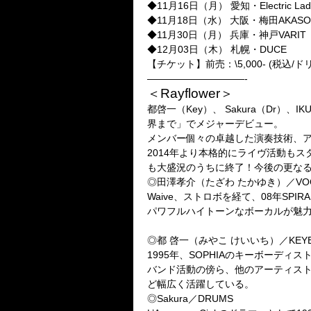
◆11月16日（月） 愛知・Electric Lady
◆11月18日（水） 大阪・梅田AKASO
◆11月30日（月） 兵庫・神戸VARIT
◆12月03日（木） 札幌・DUCE
【チケット】前売：\5,000- (税
——————————-
＜Rayflower＞
都啓一（Key）、 Sakura（Dr）
界まで」でメジャーデビュー。
メンバー個々の卓越した演奏技術、
2014年より本格的にライヴ活動もスタートさせ
も大盛況のうちに終了！今後の更な
◎田澤孝介（たざわ たかゆき）／VO
Waive、ストロボを経て、08年SP
パワフルハイトーンなボーカルが魅力
◎都 啓一（みやこ けいいち）／KEYBO
1995年、SOPHIAのキーボーディ
バンド活動の傍ら、他のアーティス
ど幅広く活躍している。
◎Sakura／DRUMS