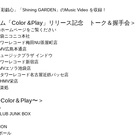
」「Shining GARDEN」のMusic Video を収録！
アルバム「Color &Play」リリース記念 トーク＆握手会＞
ルホームページをご覧ください
・池袋ニコニコ本社
・タワーレコード梅田NU茶屋町店
HMV広島本通店
・ミュージックプラザ インドウ
・タワーレコード新宿店
HMVエソラ池袋店
古屋・タワーレコード名古屋近鉄パッセ店
・HMV栄店
音楽処
〜Color＆Play〜＞
n
UB JUNK BOX
ION
ボール