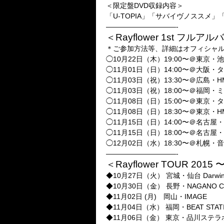
＜限定盤DVD収録内容＞
「U-TOPIA」「サバイヴノススメ」「彩戯心
——————————-
＜Rayflower 1st フル
＊ご参加方法等、詳細はオフィシャ
◯10月22日（木）19:00〜＠東京
◯11月01日（日）14:00〜＠大阪
◯11月03日（祝）13:30〜＠広島・
◯11月03日（祝）18:00〜＠福岡
◯11月08日（日）15:00〜＠東京
◯11月08日（日）18:30〜＠東京・
◯11月15日（日）14:00〜＠名
◯11月15日（日）18:00〜＠名古屋
◯12月02日（水）18:30〜＠札幌・
——————————-
＜Rayflower TOUR 2015 
◆10月27日（火） 宮城・仙台 Darwi
◆10月30日（金） 長野・NAGANO CL
◆11月02日 (月) 岡山・IMAGE
◆11月04日（水） 福岡・BEAT STAT
◆11月06日（金） 東京・品川ステラ