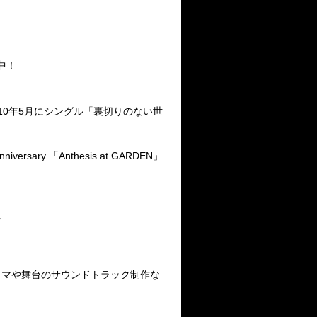
中！
、2010年5月にシングル「裏切りのない世
ry 「Anthesis at GARDEN」
。
ラマや舞台のサウンドトラック制作な