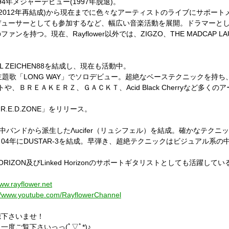
1994年メジャーデビュー(1997年脱退)。
2年解散(2012年再結成)から現在までに色々なアーティストのライブにサポ
デューサーとしても参加するなど、幅広い音楽活動を展開。ドラマーと
を持つ。現在、Rayflower以外では、ZIGZO、THE MADCAP 
年BULL ZEICHEN88を結成し、現在も活動中。
LONG WAY」でソロデビュー。超絶なベーステクニックを持ち、 T.M.Revo
トや、ＢＲＥＡＫＥＲＺ、ＧＡＣＫＴ、Acid Black Cherryなど多
「R.E.D.ZONE」をリリース。
の劇中バンドから派生したΛucifer（リュシフェル）を結成。確かなテク
04年にDUSTAR-3を結成。早弾き、超絶テクニックはビジュアル系
UND HORIZON及びLinked Horizonのサポートギタリストとしても活躍して
www.rayflower.net
://www.youtube.com/RayflowerChannel
聴下さいませ！
度ご覧下さいっっ(ﾟ▽ﾟ*)♪