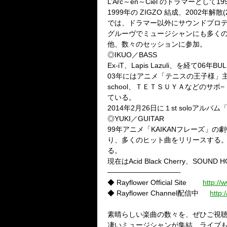
L’Arc～en～Ciel のドラマーとして
1999年の ZIGZO 結成、200
では、ドラマー以外にサウンドプロ
グルーヴでミュージシャンにも多くのファン
他、数々のセッションに参加。
◎IKUO／BASS
Ex-iT、Lapis Lazuli、を経て06
03年にはアニメ「テニスの王子様」主題歌「
school、ＴＥＴＳＵＹＡなどのサポ−
ている。
2014年2月26日に１st soloアルバム
◎YUKI／GUITAR
99年アニメ「KAIKANフレーズ」
り、多くのヒット曲をリリースする。
る。
現在はAcid Black Cherry、SO
——————————-
◆ Rayflower Official Site
http://
◆ Rayflower Channel配信中
http
素晴らしい楽曲の数々を、ぜひご視
凄いミュージシャンが集結、ライブも一