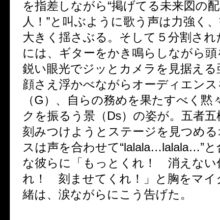
を指差しながら“掲げてる未来図の
人！”と叫ぶように歌う声は力強く
大きく揺さぶる。そして５分割され
には、ギターをかき鳴らしながら頭
鋭い眼光でジッとカメラを見据える
顔さえ浮かべながらオーディエンス
（G）、自らの務めを果たすべく黙
クを振るう景（Ds）の姿が。五者五
刻みつけようとステージを見つめる
スは声を合わせて“lalala…lalala
な彼らに「もっとくれ！ 消えない
れ！ 刻ませてくれ！」と胸をマイ
緒は、涙ながらにこう告げた。