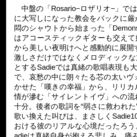
中盤の「Rosario−ロザリオ−」で
に大写しになった教会をバックに厳
悶のシャウトから始まった「Demons c
はアコースティックギターも交えて
から美しい夜明けへと感動的に展開
激しさだけではなくメロディックな
とするSadieでは真緒の歌唱表現も
で、哀愁の中に朗々たる芯の太いヴ
かせた「嘆きの幸福」から、リリカ
情が滲む「サイレントイヴ」への流
十分。後者の歌詞を“弱さに救われた
歌い換えた叫びは、まさしくSadie
おける彼のリアルな心境だったろう
adieは真緒自身が抱える悲しみ、痛