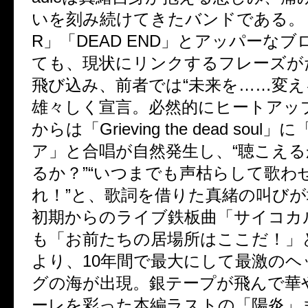
いを刻み続けてきたバンドである。「T
R」「DEAD END」とアッパーな
ても、現状にリンクするフレーズが
飛び込み、前者では“未来を……変え
雄々しく宣言。必然的にヒートアッ
からは「Grieving the dead soul
ア」と合唱が自然発生し、“聴こえ
るか？”“いつまでも声枯らして歌わ
れ！”と、歌詞を借りた真緒の叫び
初期からのライブ鉄板曲「サイコカ
も「お前たちの居場所はここだ！」
より、10年間で最大にして最激の
グの海が出現。銀テープが飛んで華
ーレを彩った本編ラストの「陽炎」