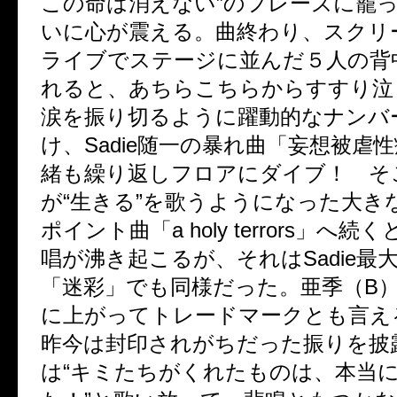
この命は消えない”のフレーズに籠
いに心が震える。曲終わり、スクリー
ライブでステージに並んだ５人の背
れると、あちらこちらからすすり泣
涙を振り切るように躍動的なナンバ
け、Sadie随一の暴れ曲「妄想被虐
緒も繰り返しフロアにダイブ！ そこか
が“生きる”を歌うようになった大き
ポイント曲「a holy terrors」へ
唱が沸き起こるが、それはSadie最
「迷彩」でも同様だった。亜季（B
に上がってトレードマークとも言え
昨今は封印されがちだった振りを披
は“キミたちがくれたものは、本当