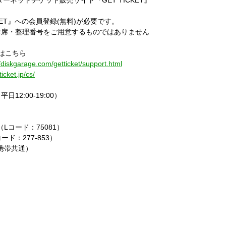
ーネットチケット販売サイト『GET TICKET』
KET』への会員登録(無料)が必要です。
お席・整理番号をご用意するものではありません
はこちら
//diskgarage.com/getticket/support.html
ticket.jp/cs/
日12:00-19:00）
（Lコード：75081）
ード：277-853）
C・携帯共通）