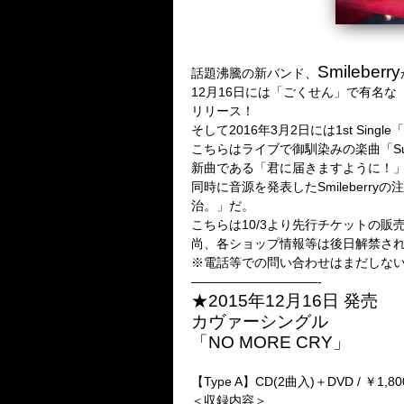
Smileberry
話題沸騰の新バンド、
12月16日には「ごくせん」で有名な
リリース！
そして2016年3月2日には1st Single「S
こちらはライブで御馴染みの楽曲「Sun!Su
新曲である「君に届きますように！」「
同時に音源を発表したSmileberryの注
治。」だ。
こちらは10/3より先行チケットの販
尚、各ショップ情報等は後日解禁さ
※電話等での問い合わせはまだしな
——————————-
★2015年12月16日 発売
カヴァーシングル
「NO MORE CRY」
【Type A】CD(2曲入)＋DVD / ￥1,80
＜収録内容＞