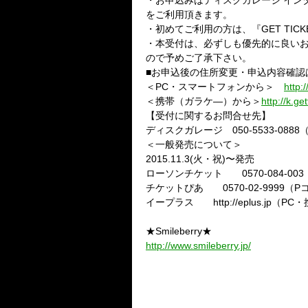
・お申込みはディスクガレージ インタ
をご利用頂きます。
・初めてご利用の方は、『GET TIC
・本受付は、必ずしも優先的に良い
ので予めご了承下さい。
■お申込後の住所変更・申込内容確認
＜PC・スマートフォンから＞
http:
＜携帯（ガラケ—）から＞
http://k.get
【受付に関するお問合せ先】
ディスクガレージ 050-5533-0888（平
＜一般発売について＞
2015.11.3(火・祝)〜発売
ローソンチケット 0570-084-003
チケットぴあ 0570-02-9999（Pコ
イープラス http://eplus.jp（P
★Smileberry★
http://www.smileberry.jp/