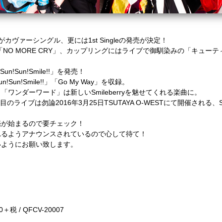
がカヴァーシングル、更には1st Singleの発売が決定！
「NO MORE CRY」、カップリングにはライブで御馴染みの「キュー
un!Sun!Smile!!」を発売！
n!Smile!!」「Go My Way」を収録。
ワンダーワード」は新しいSmileberryを魅せてくれる楽曲に。
目のライブは勿論2016年3月25日TSUTAYA O-WESTにて開催される、Smil
売が始まるので要チェック！
れるようアナウンスされているので心して待て！
いようにお願い致します。
0＋税 / QFCV-20007