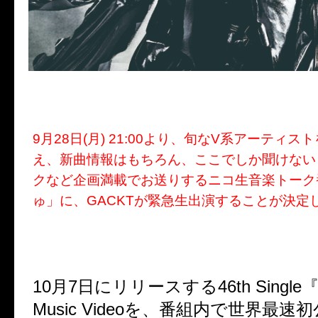
9月28日(月) 21:00より、旬なV系アーティ
え、新曲情報はもちろん、ここでしか聞けない
クなど企画満載でお送りするニコ生音楽トーク
ゅ」に、GACKTが緊急生出演することが決定
10月7日にリリースする46th Singl
Music Videoを、番組内で世界最