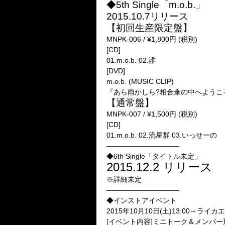
◆5th Single「m.o.b.」
2015.10.7リリース
【初回生産限定盤】
MNPK-006 / ¥1,800円 (税別)
[CD]
01.m.o.b. 02.誰
[DVD]
m.o.b. (MUSIC CLIP)
『あら雨かしら?相合傘の中へようこ
【通常盤】
MNPK-007 / ¥1,500円 (税別)
[CD]
01.m.o.b. 02.流星群 03.いっせーの
——————————-
◆6th Single「タイトル未定」
2015.12.2 リリース
※詳細未定
——————————-
◆インストアイベント
2015年10月10日(土)13:00～ライ
[イベント内容]ミニトーク＆メンバ