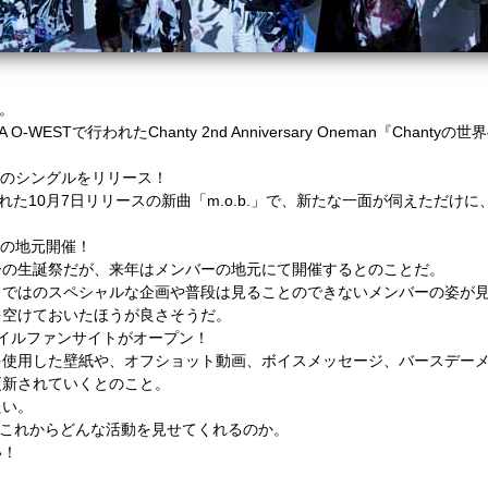
y。
-WESTで行われたChanty 2nd Anniversary Oneman『Cha
6枚目のシングルをリリース！
れた10月7日リリースの新曲「m.o.b.」で、新たな一面が伺えただけ
」の地元開催！
ーの生誕祭だが、来年はメンバーの地元にて開催するとのことだ。
らではのスペシャルな企画や普段は見ることのできないメンバーの姿が
を空けておいたほうが良さそうだ。
イルファンサイトがオープン！
を使用した壁紙や、オフショット動画、ボイスメッセージ、バースデー
更新されていくとのこと。
たい。
は、これからどんな活動を見せてくれるのか。
い！