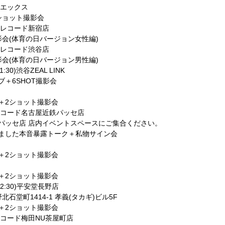
ンドエックス
ショット撮影会
タワーレコード新宿店
影会(体育の日バージョン女性編)
タワーレコード渋谷店
影会(体育の日バージョン男性編)
1:30)渋谷ZEAL LINK
ブ＋6SHOT撮影会
＋2ショット撮影会
ワーレコード名古屋近鉄パッセ店
鉄パッセ店 店内イベントスペースにご集合ください。
てました本音暴露トーク＋私物サイン会
＋2ショット撮影会
＋2ショット撮影会
 12:30)平安堂長野店
野北石堂町1414-1 孝義(タカギ)ビル5F
＋2ショット撮影会
ワーレコード梅田NU茶屋町店