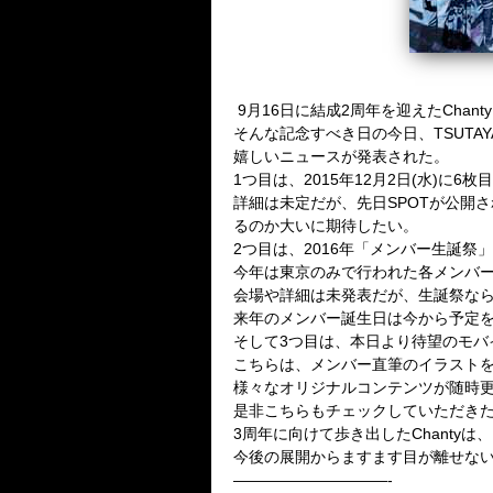
9月16日に結成2周年を迎えたChant
そんな記念すべき日の今日、TSUTAYA O
嬉しいニュースが発表された。
1つ目は、2015年12月2日(水)に
詳細は未定だが、先日SPOTが公開さ
るのか大いに期待したい。
2つ目は、2016年「メンバー生誕祭
今年は東京のみで行われた各メンバ
会場や詳細は未発表だが、生誕祭な
来年のメンバー誕生日は今から予定
そして3つ目は、本日より待望のモバ
こちらは、メンバー直筆のイラスト
様々なオリジナルコンテンツが随時
是非こちらもチェックしていただき
3周年に向けて歩き出したChanty
今後の展開からますます目が離せな
——————————-