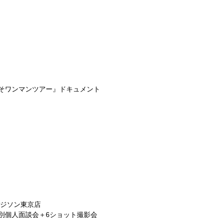
そワンマンツアー』ドキュメント
カエジソン東京店
ー別個人面談会＋6ショット撮影会