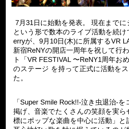
7月31日に始動を発表。 現在まで
という形で数本のライブ活動を続けてき
erryが、9月10日(木)に所属するVR 
新宿ReNYの開店一周年を祝して行
ト「VR FESTIVAL 〜ReNY1周年
のステージ を持って正式に活動を
た。
「Super Smile Rock!!-泣き虫退
掲げ、音楽でたくさんの笑顔を実ら
標にポップな楽曲を中心に活動」と