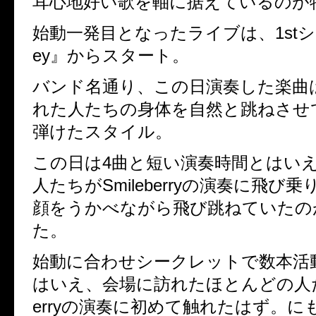
耳心地好い歌を軸に据えているのが
始動一発目となったライブは、1stシン
ey』からスタート。
バンド名通り、この日演奏した楽曲
れた人たちの身体を自然と跳ねさせ
弾けたスタイル。
この日は4曲と短い演奏時間とはい
人たちがSmileberryの演奏に飛び
顔をうかべながら飛び跳ねていたの
た。
始動に合わせシークレットで数本活
はいえ、会場に訪れたほとんどの人たち
erryの演奏に初めて触れたはず。に