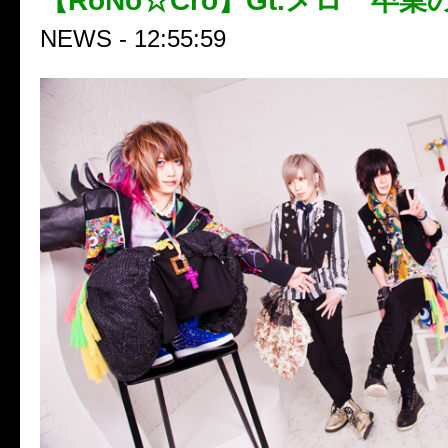
【RoNo☆Cro】Gt.メロ 卒
NEWS - 12:55:59