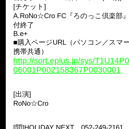
[チケット]
A.RoNo☆Cro FC『ろのっこ倶楽
付終了
B.e+
■購入ページURL（パソコン／スマ
携帯共通）
http://sort.eplus.jp/sys/T1U14
06001P002158367P0030001
[出演]
RoNo☆Cro
[問]HOLIDAY NEXT 052-249-2161