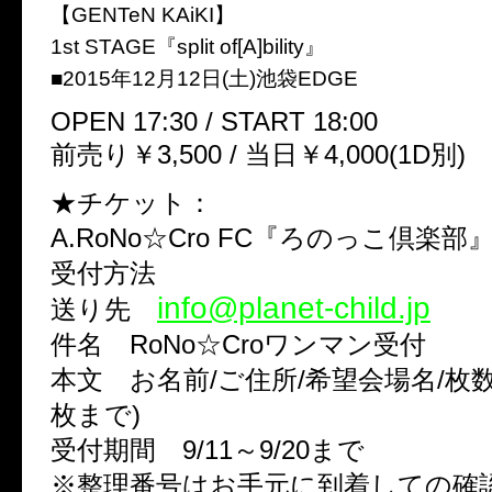
【GENTeN KAiKI】
1st STAGE『split of[A]bility』
■2015年12月12日(土)池袋EDGE
OPEN 17:30 / START 18:00
前売り￥3,500 / 当日￥4,000(1D別)
★チケット：
A.RoNo☆Cro FC『ろのっこ倶楽
受付方法
info@planet-child.jp
送り先
件名 RoNo☆Croワンマン受付
本文 お名前/ご住所/希望会場名/枚数
枚まで)
受付期間 9/11～9/20まで
※整理番号はお手元に到着しての確