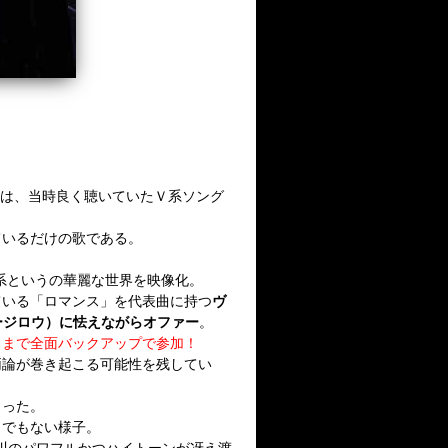
e…」は、当時良く聴いていたＶ系ソング
ているだけの歌である。
ュアル系というの華麗な世界を映像化。
ている「ロマンス」を代表曲に持つ
ヴ
オージロウ）に怯えながらオファー
。
出まで全面バックアップで参加！
両論が巻き起こる可能性を残してい
まった。
らでもない様子。