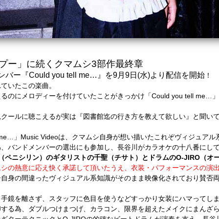
プー」に続くクマムシ3部作最終章
バー『Could you tell me…』を9月9日(水)より配信を開始
！
れていたこの楽曲。
にメロディーを付けていたことがきっかけ「Could you tell m
見クールに聴こえるが実は『図書館迄の行き方を教えて欲しい』と聞い
tell me…」Music Videoは、クマムシ自身が想い描いたこれぞヴィジ
為、バンドメンバーの選出にも参加し、長谷川がカラオケの十八番にし
LIN（ペニシリン）のギタリストの千聖（チサト）とドラムのO-JIRO（
ムシの熱意に応え快く承諾して頂いたうえ、衣装・パフォーマンスの演
シ自身の間違ったヴィジュアル系知識がそのまま映像化されており賛否
も手鏡を離さず、スタッフに色目を使うなどすっかり女装にハマってし
印する為、ダブルつけまつげ、カラコン、限界を超えたメイクにまんざ