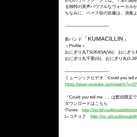
肝心のライブシーンでは、千聖の超絶
る独特の美声パワフルなヴォーカル
ちなみに、ベース役の佐藤は、演奏
——————————-
「KUMACILLIN」
新バンド
＜Profile＞
おにぎり丸TSUKASA(Vo)、おにぎり
おにぎり丸千聖(G)、おにぎり丸O-JIRO(
——————————-
ミュージックビデオ「Could you tell
https://www.youtube.com/watch?v=
「Could you tell me…」は配
ダウンロードはこちら
iTunes
http://po.st/couldyoutellmeit
レコチョク
http://po.st/couldyoutel