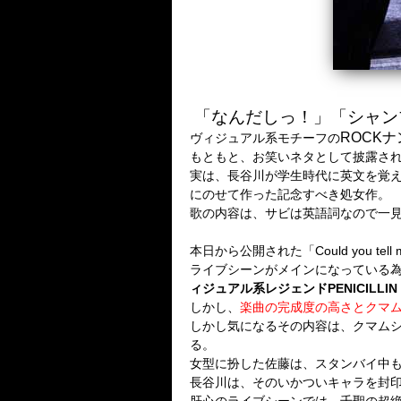
「なんだしっ！」「シャン
ROCKナン
ヴィジュアル系モチーフの
もともと、お笑いネタとして披露さ
実は、長谷川が学生時代に英文を覚えるの
にのせて作った記念すべき処女作。
歌の内容は、サビは英語詞なので一
本日から公開された「Could you 
ライブシーンがメインになっている
ィジュアル系レジェンドPENICIL
しかし、
楽曲の完成度の高さとクマ
しかし気になるその内容は、クマム
る。
女型に扮した佐藤は、スタンバイ中
長谷川は、そのいかついキャラを封