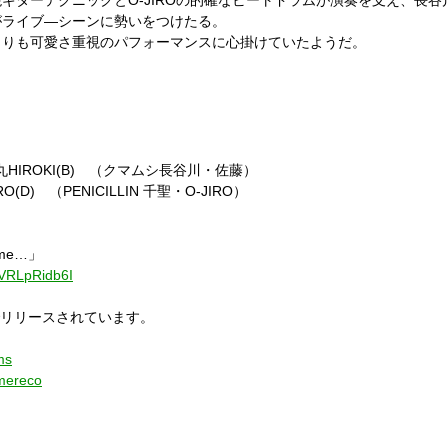
ギターテクニックとO-JIROの的確なビートドラムが演奏を支え、長
がライブ―シーンに勢いをつけたる。
よりも可愛さ重視のパフォーマンスに心掛けていたようだ。
丸HIROKI(B) （クマムシ長谷川・佐藤）
D) （PENICILLIN 千聖・O-JIRO）
 me…」
QVRLpRidb6I
信限定でリリースされています。
ms
lmereco