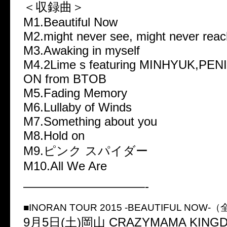
＜収録曲＞
M1.Beautiful Now
M2.might never see, might never reac
M3.Awaking in myself
M4.2Lime s featuring MINHYUK,PEN
ON from BTOB
M5.Fading Memory
M6.Lullaby of Winds
M7.Something about you
M8.Hold on
M9.ピンク スパイダー
M10.All We Are
——————————-
■INORAN TOUR 2015 -BEAUTIFUL NOW-
9月5日(土)岡山 CRAZYMAMA KING