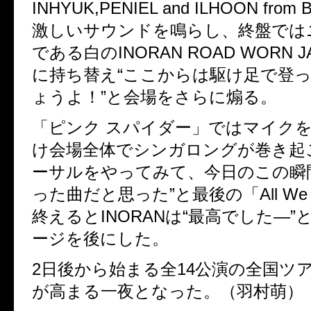
INHYUK,PENIEL and ILHOON fro
激しいサウンドを鳴らし、終盤では
である白のINORAN ROAD WORN J
に持ち替え“ここからは駆け足で登
ょうよ！”と会場をさらに煽る。
「ピンク スパイダー」ではマイク
け会場全体でシンガロングが巻き起
ーサルをやってみて、今日のこの瞬
った曲だと思った”と最後の「All We
終えるとINORANは“最高でした—
ージを後にした。
2日後から始まる全14公演の全国ツ
が高まる一夜となった。（羽村萌）