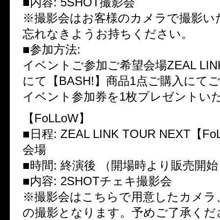
■内容: 5SHOT撮影会
※撮影会はお客様のカメラで撮影い
忘れなきようお持ちください。
■参加方法:
イベントご参加ご希望会場ZEAL LI
にて【BASH!】商品1点ご購入にて
イベント参加券を1枚プレゼントい
【FoLLoW】
■日程: ZEAL LINK TOUR NEXT【
会場
■時間: 終演後 （開場時より販売開始
■内容: 2SHOTチェキ撮影会
※撮影会はこちらで用意したカメラ
の撮影となります。予めご了承くだ