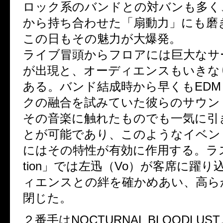
ロック系のバンドとの対バンも多く
から持ち合わせた「扇動力」にも磨
この日もその魅力が大爆発。
ライブ冒頭からフロアには巨大なサ
が出現と、オーディエンスもいきな
ある。バンド結成時から早くもED
クの融合を試みていた彼らのサウン
その音楽に触れたものでも一気に引
とが可能であり、このようなイベン
にはその特性が有効に作用する。ラスト
tion」では左迅（Vo）が客席に躍
ィエンスとの絆を確かめあい、高ら
閉じた。
２番手はNOCTURNAL BLOODLU