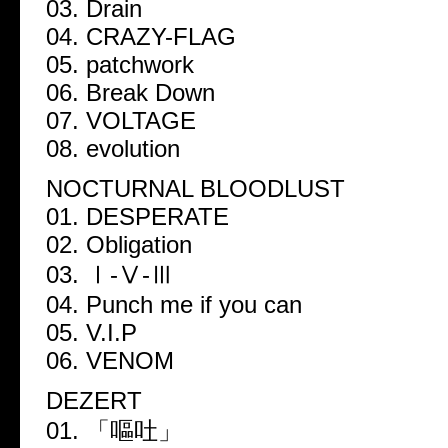
03. Drain
04. CRAZY-FLAG
05. patchwork
06. Break Down
07. VOLTAGE
08. evolution
NOCTURNAL BLOODLUST
01. DESPERATE
02. Obligation
03. Ⅰ-Ⅴ-Ⅲ
04. Punch me if you can
05. V.I.P
06. VENOM
DEZERT
01. 「嘔吐」