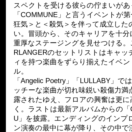
スペクトを受ける彼らの佇まいがあ
「COMMUNE」と言うイベントが
狂気＞と＜殺気＞を伴って成立した
い。冒頭から、そのキャリアを十分
重厚なステージングを見せつける。こ
RLANGERのセットリストはキャ
ィを持つ楽曲をずらり揃えたイベン
ル。
「Angelic Poetry」「LULLABY
ッチーな楽曲が切れ味鋭い殺傷力満
露されたゆえ、フロアの興奮は更に
く。ラストは最新アルバムからの「CR
U」を披露。エンディングのインプ
ン演奏の最中に幕が降り、その中で