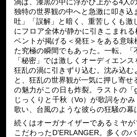
渦は、漆黒の中に浮かび上がる4人
独特の世界観の中へと急激に叩き込
吐」「誤解」と暗く、重苦しくも激
にフロア全体が静かに引きこまれる
ベントが掲げる＜発狂＞をある意味
た究極の瞬間でもあった。一転、「
「秘密」では激しくオーディエンス
狂乱の渦に引きずり込む。沈み込む
と、狂乱の世界観が一気に押し寄せ
の魅力がこの日も炸裂。ラストの「gh
じっくりと千秋（Vo）が歌詞をか
歌い、台風のような彼らの狂騒の幕
続くはオーガナイザーであるミヤが
こだわったD’ERLANGER。多くの