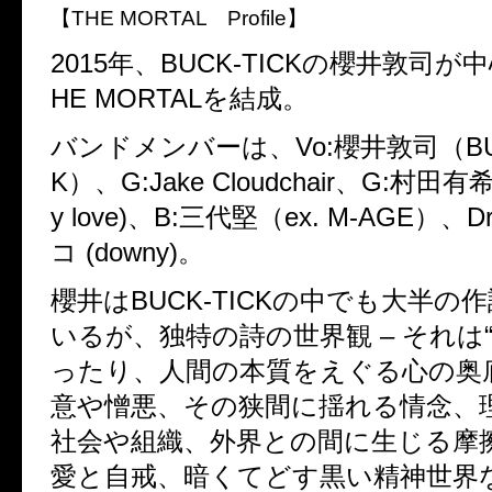
【THE MORTAL Profile】
2015年、BUCK-TICKの櫻井敦司
HE MORTALを結成。
バンドメンバーは、Vo:櫻井敦司（BUC
K）、G:Jake Cloudchair、G:村田有希
y love)、B:三代堅（ex. M-AGE）
コ (downy)。
櫻井はBUCK-TICKの中でも大半の
いるが、独特の詩の世界観 – それは
ったり、人間の本質をえぐる心の奥
意や憎悪、その狭間に揺れる情念、
社会や組織、外界との間に生じる摩
愛と自戒、暗くてどす黒い精神世界