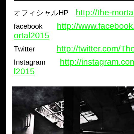
http://the-mort
オフィシャルHP
http://www.faceboo
facebook
ortal2015
http://twitter.com/T
Twitter
http://instagram.c
Instagram
l2015