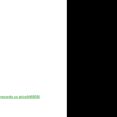
records.co.jp/cs/t/t6858/