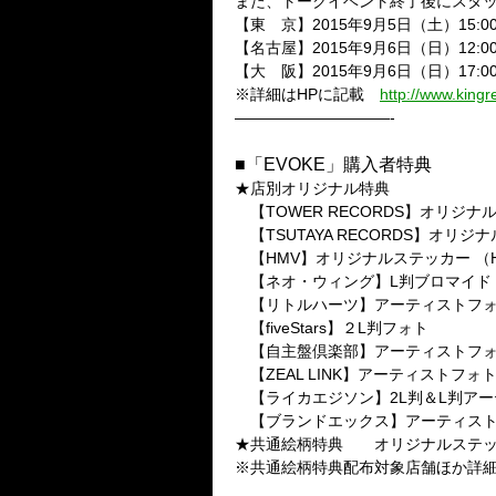
また、トークイベント終了後にスタ
【東 京】2015年9月5日（土）15
【名古屋】2015年9月6日（日）12:0
【大 阪】2015年9月6日（日）17
※詳細はHPに記載
http://www.kingre
——————————-
■「EVOKE」購入者特典
★店別オリジナル特典
【TOWER RECORDS】オリジナルステ
【TSUTAYA RECORDS】オリジナルス
【HMV】オリジナルステッカー （HMV
【ネオ・ウィング】L判ブロマイド
【リトルハーツ】アーティストフ
【fiveStars】２L判フォト
【自主盤倶楽部】アーティストフ
【ZEAL LINK】アーティストフォ
【ライカエジソン】2L判＆L判アー
【ブランドエックス】アーティスト
★共通絵柄特典 オリジナルステ
※共通絵柄特典配布対象店舗ほか詳