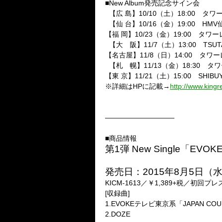
■New Album発売記念サイン会
【広 島】10/10（土）18:00 タ
【仙 台】10/16（金）19:00 H
【福 岡】10/23（金）19:00 タ
【大 阪】11/7（土）13:00 TSUTA
【名古屋】11/8（日）14:00 タ
【札 幌】11/13（金）18:30
【東 京】11/21（土）15:00 SHIBUY
※詳細はHPに記載→
http://www.kingre
——————————
■商品情報
第1弾 New Single「EVOK
発売日：2015年8月5日（
KICM-1613／￥1,389+税／初回プ
[収録曲]
1.EVOKEテレビ東京系「JAPAN C
2.DOZE