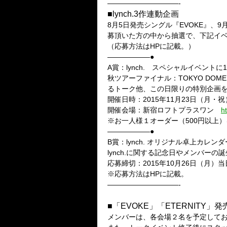
——————————-
■lynch.3作連動企画
8月5日発売シングル『EVOKE』、
募頂いた方の中から抽選で、下記イ
（応募方法はHPに記載。）
——————●
A賞：lynch. スペシャルイベントに
秋ツアーファイナル：TOKYO DO
るトーク他、この日限りの特別企画
開催日時：2015年11月23日（月・祝） 
開催会場：新宿ロフトプラスワン
h
※お一人様１オーダー（500円以上
——————●
B賞：lynch. オリジナル卓上カレン
lynch.に関する記念日やメンバー
応募締切：2015年10月26日（月）
※応募方法はHPに記載。
——————————-
■「EVOKE」「ETERNITY
メンバーは、各会場２名を予定してお