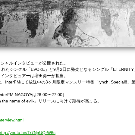
フィシャルインタビューが公開された。
れたシングル「EVOKE」と9月2日に発売となるシングル「ETERNIT
、インタビュアーは増田勇一が担当。
nterFMにて放送中の3ヶ月限定マンスリー特番「lynch. Special!!
InterFM NAGOYAは26:00〜27:00）
n the name of evil-」リリースに向けて期待が高まる。
nterview.html
http://youtu.be/Tr7NgUQrW6s