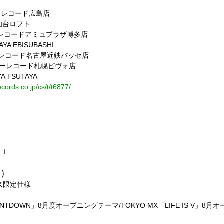
ワーレコード広島店
MV仙台ロフト
ワーレコードアミュプラザ博多店
YA EBISUBASHI
ワーレコード名古屋近鉄パッセ店
 タワーレコード札幌ピヴォ店
A TSUTAYA
cords.co.jp/cs/t/t6877/
E」
水）
レス限定仕様
OUNTDOWN」8月度オープニングテーマ/TOKYO MX「LIFE IS V」8