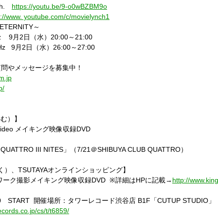
nch.
https://youtu.be/9-o0wBZBM9o
s://www. youtube.com/c/movielynch1
夜～ETERNITY～
Hz 9月2日（水）20:00～21:00
 9月2日（水）26:00～27:00
質問やメッセージを募集中！
m.jp
p/
含む）】
 Video メイキング映像収録DVD
QUATTRO III NITES」（7/21＠SHIBUYA CLUB QUATTRO）
舗除く）、TSUTAYAオンラインショッピング】
トワーク撮影メイキング映像収録DVD ※詳細はHPに記載→
http://www.king
00 START 開催場所：タワーレコード渋谷店 B1F「CUTUP STUDIO」
cords.co.jp/cs/t/t6859/