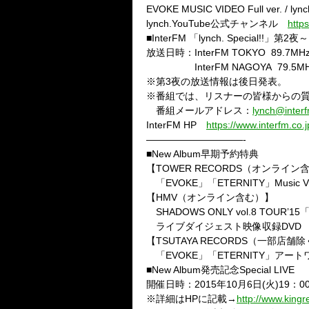
EVOKE MUSIC VIDEO Full ver. / ly
lynch.YouTube公式チャンネル
http
■InterFM 「lynch. Special!!」第2
放送日時：InterFM TOKYO 89.7M
InterFM NAGOYA 79.5MHz
※第3夜の放送情報は後日発表。
※番組では、リスナーの皆様からの
番組メールアドレス：
lynch@interf
InterFM HP
https://www.interfm.co.j
——————————-
■New Album早期予約特典
【TOWER RECORDS（オンライン
「EVOKE」「ETERNITY」Music
【HMV（オンライン含む）】
SHADOWS ONLY vol.8 TOUR’15「
ライブダイジェスト映像収録DVD
【TSUTAYA RECORDS（一部店
「EVOKE」「ETERNITY」アー
■New Album発売記念Special LIVE
開催日時：2015年10月6日(火)19：
※詳細はHPに記載→
http://www.kingre