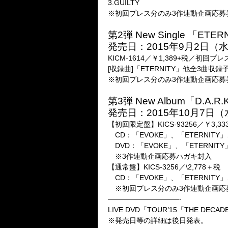
3.GUILTY
※初回プレス分のみ3作連動企画応募
第2弾 New Single 「ETER
発売日：2015年9月2日（
KICM-1614／￥1,389+税／初回プ
[収録曲]「ETERNITY」他全3曲収録
※初回プレス分のみ3作連動企画応募
第3弾 New Album「D.A.R.K. -
発売日：2015年10月7日（
【初回限定盤】KICS-93256／￥3,3
CD：「EVOKE」、「ETERNITY
DVD：「EVOKE」、「ETERNITY」M
※3作連動企画応募ハガキ封入
【通常盤】KICS-3256／\2,778＋税
CD：「EVOKE」、「ETERNITY
※初回プレス分のみ3作連動企画応
——————————-
LIVE DVD「TOUR’15「THE DECADE
※発売日等の詳細は後日発表。