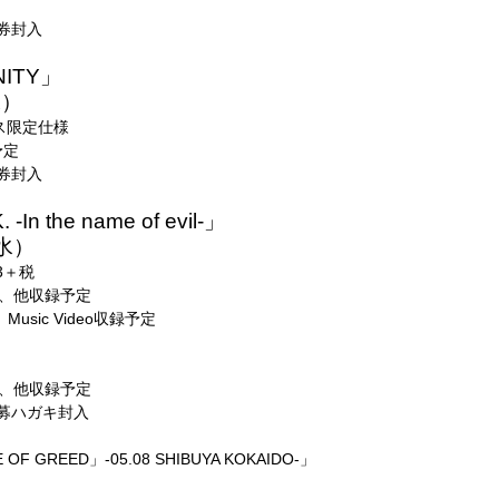
券封入
NITY」
水）
レス限定仕様
予定
券封入
In the name of evil-」
水）
33＋税
」、他収録予定
usic Video収録予定
」、他収録予定
募ハガキ封入
 OF GREED」-05.08 SHIBUYA KOKAIDO-」