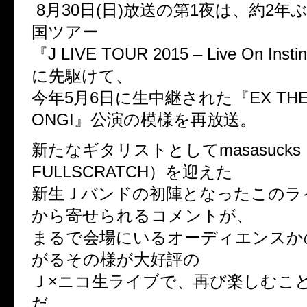
8月30日(日)放送の第1夜は、約2年
国ツアー
『J LIVE TOUR 2015 – Live On Ins
に先駆けて、
今年5月6日に生中継された『EX THEA
ONGI』公演の模様を再放送。
新たなギタリストとしてmasasucks（t
FULLSCRATCH）を迎えた
新生Ｊバンドの初陣となったこのラ
から寄せられるコメントが、
まるで会場にいるオーディエンスか
がるその様が大好評の
Ｊ×ニコ生ライブで、再び楽しむこ
だ。