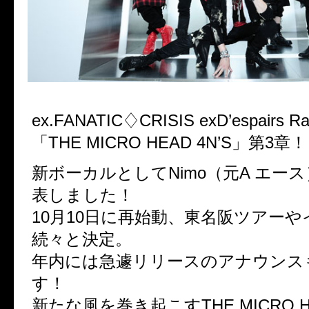
ex.FANATIC♢CRISIS exD’espair
「THE MICRO HEAD 4N’S」第3章！
新ボーカルとしてNimo（元A エー
表しました！
10月10日に再始動、東名阪ツアー
続々と決定。
年内には急遽リリースのアナウンス
す！
新たな風を巻き起こすTHE MICRO HE