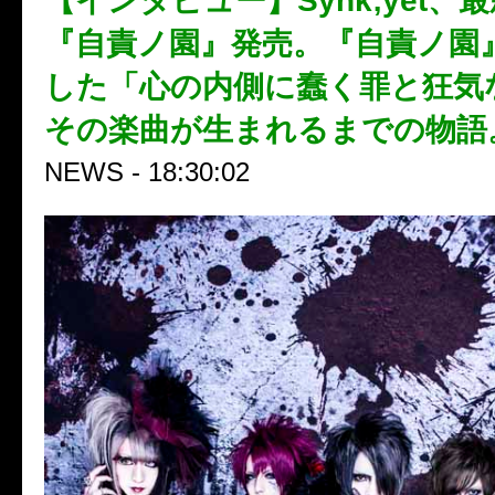
【インタビュー】Synk;yet、
『自責ノ園』発売。『自責ノ園
した「心の内側に蠢く罪と狂気
その楽曲が生まれるまでの物語
NEWS - 18:30:02