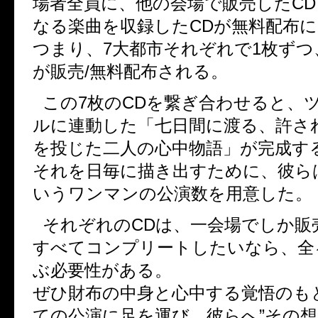
場者全員に、他の会場で販売したC
なる楽曲を収録したCDが無料配布
つまり、7大都市それぞれで1枚ずつ
が販売/無料配布される。
この7枚のCDを繋ぎ合わせると、
ルに連動した「七日間に渡る、許さ
を投じた二人の心中物語」が完成す
それを日毎に描き出すために、彼ら
いうワンマンの公演数を用意した。
それぞれのCDは、一会場でしか販
すべてコンプリートしたいなら、全
ぶ必要性がある。
ぜひ財布の中身と心中する覚悟のも
ての公演に足を運び、彼らへ”その想