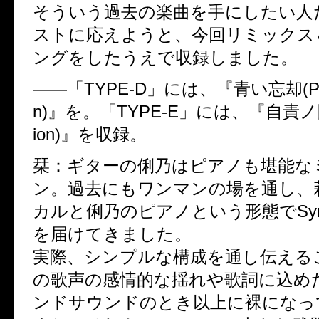
そういう過去の楽曲を手にしたい人
ストに応えようと、今回リミックス
ングをしたうえで収録しました。
――「TYPE-D」には、『青い忘却(Piano
n)』を。「TYPE-E」には、『自責ノ園(P
ion)』を収録。
栞：ギターの俐乃はピアノも堪能な
ン。過去にもワンマンの場を通し、
カルと俐乃のピアノという形態でSynk
を届けてきました。
実際、シンプルな構成を通し伝える
の歌声の感情的な揺れや歌詞に込め
ンドサウンドのとき以上に裸になっ