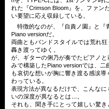
nを、TYPE-Cには、1stワンマン
れた『Crimson Bloom』を、ファ
い要望に応え収録している。
特徴的なのが、『自責ノ園』と『
Piano versionだ。
両曲ともバンドスタイルでは荒れ狂
轟き渡ってゆく。
が、ギターの俐乃が奏でたピアノと
みで構築したPiano versionでは
も哀切な想いが胸に響き渡る感涙導
わっている。
表現方法が異なるだけで、こんなに
いの深度が異なるとは…。
それも、聞き手にとって嬉しい驚き