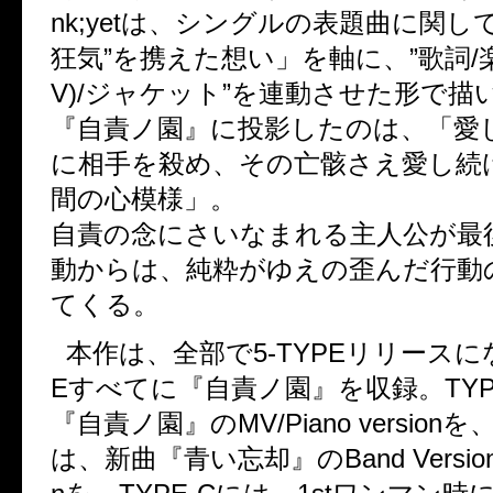
nk;yetは、シングルの表題曲に関し
狂気”を携えた想い」を軸に、”歌詞/楽
V)/ジャケット”を連動させた形で描
『自責ノ園』に投影したのは、「愛
に相手を殺め、その亡骸さえ愛し続
間の心模様」。
自責の念にさいなまれる主人公が最
動からは、純粋がゆえの歪んだ行動
てくる。
本作は、全部で5-TYPEリリースにな
Eすべてに『自責ノ園』を収録。TYPE
『自責ノ園』のMV/Piano versionを、
は、新曲『青い忘却』のBand Version/Pi