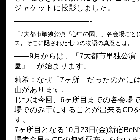
ジャケットに投影しました。
——————————-
「7大都市単独公演『心中の園』」各会場ごと
ス。そこに隠された七つの物語の真意とは。
――9月からは、「7大都市単独公演
園』」が始まります。
莉希：なぜ「7ヶ所」だったのかに
由があります。
じつは今回、6ヶ所目までの各会場
場でのみ手にすることが出来るCD
す。
7ヶ所目となる10月23日(金)新宿Re
場者全員へCDの無料配布」を行いま