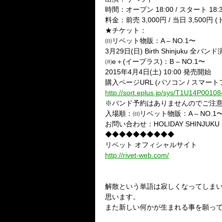
時間：オープン 18:00 / スタート 18:
料金：前売 3,000円 / 当日 3,500円
★チケット：
㈰リベット物販：A – NO.1〜
3月29日(日) Birth Shinjuku
㈪e＋(イープラス)：B – NO.1〜
2015年4月4日(土) 10:00 発売開始
購入ページURL (パソコン / スマート
http://sort.eplus.jp/sys/T1U14P0
※バンド予約はありませんのでご注
入場順：㈰リベット物販：A – NO.1〜 
お問い合わせ：HOLIDAY SHINJUKU (旧Bi
◆◆◆◆◆◆◆◆◆◆
リベット オフィシャルサイト
http://rivet-web.com/
解散という単語は寂しくなってしま
思います。
また新しい何かが生まれる事を願っ