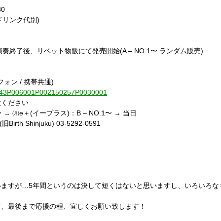
30
 (ドリンク代別)
 全バンド演奏終了後、リベット物販にて発売開始(A – NO.1〜 ランダム販売)
フォン / 携帯共通)
010843P006001P002150257P0030001
意ください
→ ㈪e＋(イープラス)：B – NO.1〜 → 当日
rth Shinjuku) 03-5292-0591
いますが…5年間というのは決して短くはないと思いますし、いろいろな
て、最後まで応援の程、宜しくお願い致します！