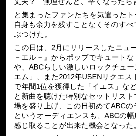
丈夫？ 無理せんと、辛くなったら
と集まったファンたちを気遣ったト
自身も余力を残すことなくそのすべ
ぶつけた。
この日は、2月にリリースしたニュ
－エル－』からポップでキュートな「7 
や、ABCらしい激しいロックチュ
エム」、また2012年USENリクエ
で年間1位を獲得した「イエス」な
と新曲を聴けた特別なセットリストで
場を盛り上げ、この日初めてABCの
というオーディエンスも、ABCの幅
感じ取ることが出来た機会となった