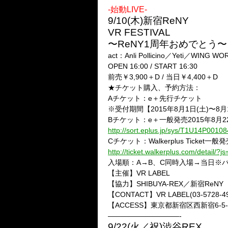
-始動LIVE-
9/10(木)新宿ReNY
VR FESTIVAL
〜ReNY1周年おめでとう〜
act：Anli Pollicino／Yeti／WIN
OPEN 16:00 / START 16:30
前売￥3,900＋D / 当日￥4,400＋D
★チケット購入、予約方法：
Aチケット：e＋先行チケット
※受付期間【2015年8月1日(土)〜8月
Bチケット：e＋一般発売2015年8月2
http://sort.eplus.jp/sys/T1U14P0
Cチケット：Walkerplus Ticket一般
http://ticket.walkerplus.com/detail
入場順：A→B、C同時入場→当日※
【主催】VR LABEL
【協力】SHIBUYA-REX／新宿ReNY
【CONTACT】VR LABEL(03-5728-49
【ACCESS】東京都新宿区西新宿6-5
——————————-
9/22(火／祝)渋谷REX