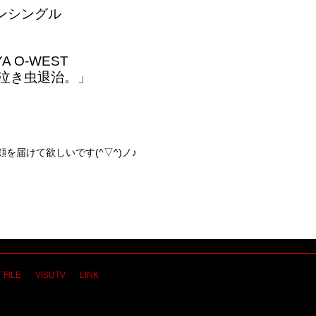
ンシングル
A O-WEST
MAN「泣き虫退治。」
を届けて欲しいです(^▽^)ノ♪
 FILE
VISUTV
LINK