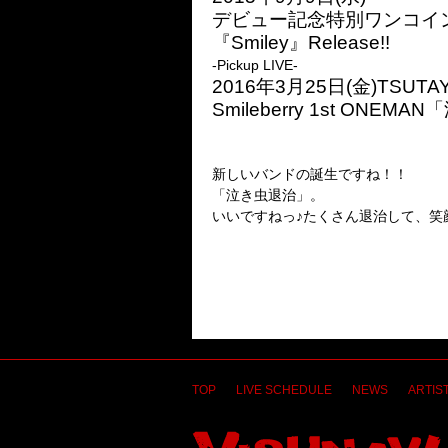
デビュー記念特別ワンコイ
『Smiley』Release!!
-Pickup LIVE-
2016年3月25日(金)TSUTAY
Smileberry 1st ONE
新しいバンドの誕生ですね！！
「泣き虫退治」。
いいですねっ♪たくさん退治して、笑顔
TOP
LIVE SCHEDULE
NEWS
ARTIST