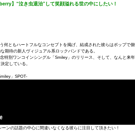
eberry】“泣き虫退治”して笑顔溢れる世の中にしたい！
泣き虫退治-”という何ともハートフルなコンセプトを掲げ、結成された彼らはポッ
的な期待の新人ヴィジュアル系ロックバンドである。
記念特別ワンコインシングル「Smiley」のリリース、そして、なんと来年3月
も決定している。
ley」SPOT-
系シーンの話題の中心に間違いなくなる彼らに注目して頂きたい！