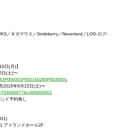
G WORKS／ギガマウス／Smileberry／Neverland／LOG-ログ-
10日(月)】
2日(土)〜
010843P006001P002160280P0030001
発売2015年8月22日(土)〜
/?js=T04000077&j=000000001
バンド予約無し
11)
-1 アイランドホール2F