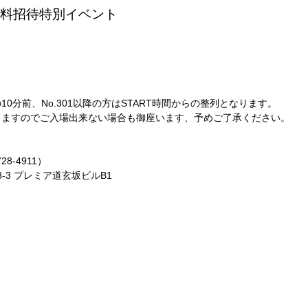
]購入者無料招待特別イベント
Nの10分前、No.301以降の方はSTART時間からの整列となります。
ますのでご入場出来ない場合も御座います、予めご了承ください。
28-4911）
8-3 プレミア道玄坂ビルB1