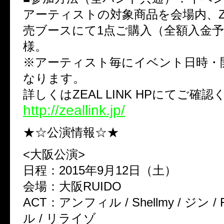
アーティストの対象商品を会場内、
売ブースにて
1
点ご購入（全額入金
様。
※
アーティスト毎にイベント日時・
なります。
詳しくは
ZEAL LINK HP
にてご確認
http://zeallink.jp/
★☆公演情報☆★
<
大阪公演
>
日程：
2015
年
9
月
12
日（土）
会場：大阪
RUIDO
ACT
：アンフィル
/ Shellmy /
ジン
/ 
ル
/
リライゾ