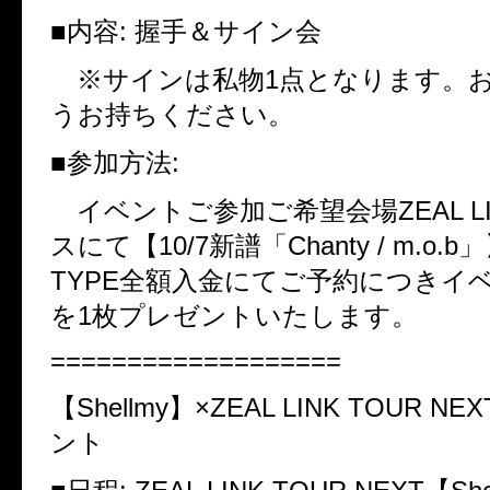
■
内容
:
握手＆サイン会
※サインは私物
1
点となります。
うお持ちください。
■
参加方法
:
イベントご参加ご希望会場
ZEAL L
スにて【
10/7
新譜「
Chanty / m.o.b
」
TYPE
全額入金にてご予約につきイ
を
1
枚プレゼントいたします。
===================
【
Shellmy
】
×ZEAL LINK TOUR NEX
ント