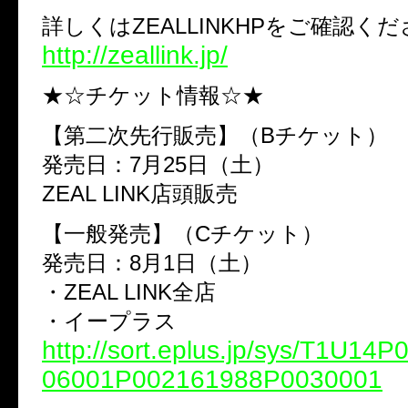
詳しくは
ZEALLINKHP
をご確認くだ
http://zeallink.jp/
★☆チケット情報☆★
【第二次先行販売】（
B
チケット）
発売日：
7
月
25
日（土）
ZEAL LINK
店頭販売
【一般発売】（
C
チケット）
発売日：
8
月
1
日（土）
・
ZEAL LINK
全店
・イープラス
http://sort.eplus.jp/sys/T1U14
06001P002161988P0030001