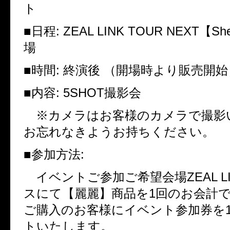
ト
■
日程
: ZEAL LINK TOUR NEXT
【
She
場
■
時間
:
終演後 （開場時より販売開始
■
内容
: 5SHOT
撮影会
※カメラはお客様のカメラで撮影
お忘れなきようお持ちください。
■
参加方法
:
イベントご参加ご希望会場
ZEAL L
スにて【麗麗】商品を
1
回のお会計
ご購入のお客様にイベント参加券を
トいたします。