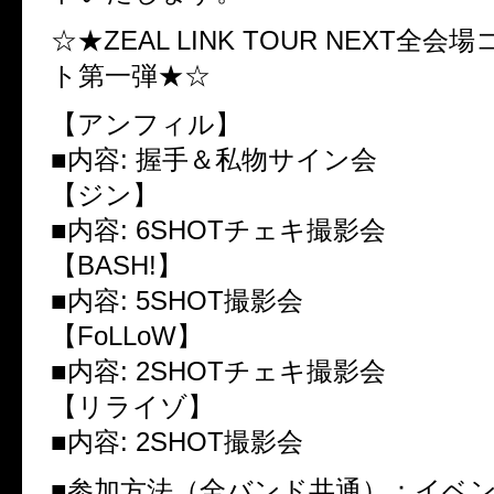
☆★
ZEAL LINK TOUR NEXT
全会場
ト第一弾★☆
【アンフィル】
■
内容
:
握手＆私物サイン会
【ジン】
■
内容
: 6SHOT
チェキ撮影会
【
BASH!
】
■
内容
: 5SHOT
撮影会
【
FoLLoW
】
■
内容
: 2SHOT
チェキ撮影会
【リライゾ】
■
内容
: 2SHOT
撮影会
■参加方法（全バンド共通）：イベ