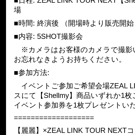
■
日程
: ZEAL LINK TOUR NEXT
【
She
場
■
時間
:
終演後 （開場時より販売開始
■
内容
: 5SHOT
撮影会
※カメラはお客様のカメラで撮影
お忘れなきようお持ちください。
■
参加方法
:
イベントご参加ご希望会場
ZEAL L
スにて【
Shellmy
】商品いずれか
1
枚
イベント参加券を
1
枚プレゼントい
===================
【麗麗】
×ZEAL LINK TOUR NEXT
コ