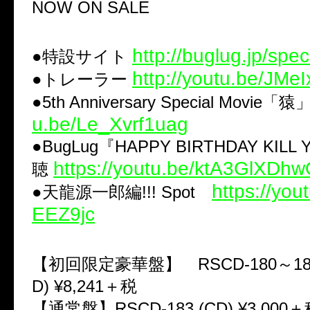
NOW ON SALE
http://buglug.jp/spec
●特設サイト
http://youtu.be/JMe
●トレーラー
●5th Anniversary Special Movie「猿
u.be/Le_Xvrf1uag
●BugLug『HAPPY BIRTHDAY KIL
https://youtu.be/ktA3GlXDh
聴
https://yo
●天龍源一郎編!!! Spot
EEZ9jc
【初回限定豪華盤】 RSCD-180～182
D) ¥8,241＋税
【通常盤】RSCD-183 (CD) ¥3,000