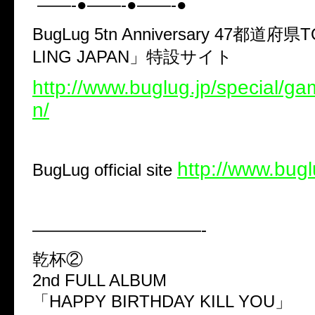
——-●——-●——-●
BugLug 5tn Anniversary 47都道府
LING JAPAN」特設サイト
http://www.buglug.jp/special/ga
n/
http://www.bugl
BugLug official site
——————————-
乾杯②
2nd FULL ALBUM
「HAPPY BIRTHDAY KILL YOU」