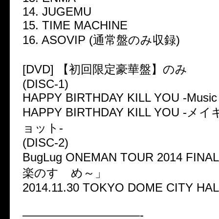
14. JUGEMU
15. TIME MACHINE
16. ASOVIP (通常盤のみ収録)
[DVD] 【初回限定豪華盤】のみ
(DISC-1)
HAPPY BIRTHDAY KILL YOU -Music 
HAPPY BIRTHDAY KILL YOU 
ョット-
(DISC-2)
BugLug ONEMAN TOUR 2014 F
楽のすゝめ～」
2014.11.30 TOKYO DOME CITY HAL
——————————-