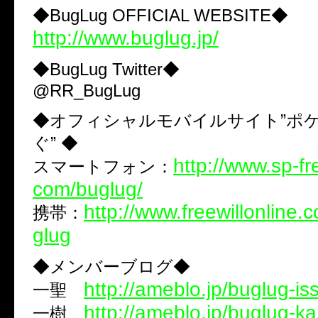
◆BugLug OFFICIAL WEBSITE◆
http://www.buglug.jp/
◆BugLug Twitter◆
@RR_BugLug
◆オフィシャルモバイルサイト”ポ
ぐ” ◆
http://www.sp-fre
スマートフォン：
com/buglug/
http://www.freewillonline.
携帯：
glug
◆メンバーブログ◆
http://ameblo.jp/buglug-iss
一聖
http://ameblo.jp/buglug-ka
一樹